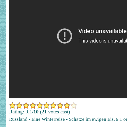
Rating: 9.1/
10
(21 votes cast)
Russland - Eine Winterreise - Schätze im ewigen Eis
,
9.1
ou