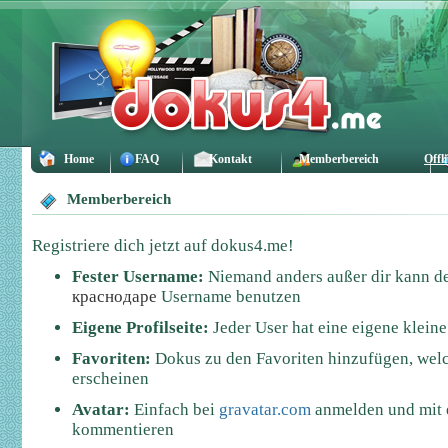
Home
FAQ
Kontakt
Memberbereich
Offl
Memberbereich
Registriere dich jetzt auf dokus4.me!
Fester Username:
Niemand anders außer dir kann 
краснодаре
Username benutzen
Eigene Profilseite:
Jeder User hat eine eigene kleine 
Favoriten:
Dokus zu den Favoriten hinzufügen, welch
erscheinen
Avatar:
Einfach bei
gravatar.com
anmelden und mit 
kommentieren