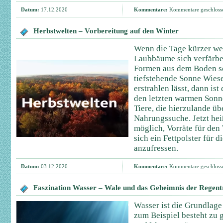
Datum:
17.12.2020
Kommentare:
Kommentare geschloss
Herbstwelten – Vorbereitung auf den Winter
Wenn die Tage kürzer wer
Laubbäume sich verfärben
Formen aus dem Boden sc
tiefstehende Sonne Wies
erstrahlen lässt, dann is
den letzten warmen Sonn
Tiere, die hierzulande üb
Nahrungssuche. Jetzt heiß
möglich, Vorräte für de
sich ein Fettpolster für d
anzufressen.
Datum:
03.12.2020
Kommentare:
Kommentare geschloss
Faszination Wasser – Wale und das Geheimnis der Regent
Wasser ist die Grundlage
zum Beispiel besteht zu 