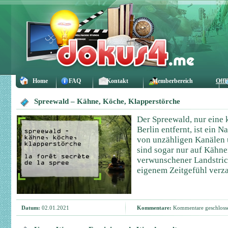
Home
FAQ
Kontakt
Memberbereich
Offl
Spreewald – Kähne, Köche, Klapperstörche
Der Spreewald, nur eine
Berlin entfernt, ist ein 
von unzähligen Kanälen 
sind sogar nur auf Kähne
verwunschener Landstric
eigenem Zeitgefühl verza
Datum:
02.01.2021
Kommentare:
Kommentare geschloss