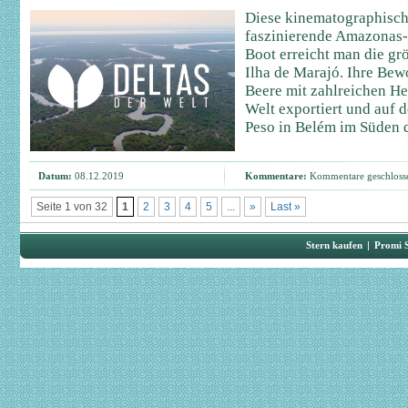
Diese kinematographische
faszinierende Amazonas-
Boot erreicht man die grö
Ilha de Marajó. Ihre Bew
Beere mit zahlreichen He
Welt exportiert und auf
Peso in Belém im Süden d
Datum:
08.12.2019
Kommentare:
Kommentare geschloss
Seite 1 von 32
1
2
3
4
5
...
»
Last »
Stern kaufen
|
Promi 