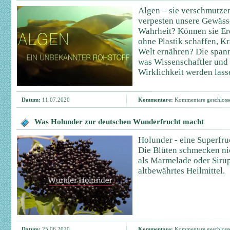
Algen – sie verschmutze
verpesten unsere Gewässer
Wahrheit? Können sie Erd
ohne Plastik schaffen, K
Welt ernähren? Die span
was Wissenschaftler und
Wirklichkeit werden lass
Datum:
11.07.2020
Kommentare:
Kommentare geschloss
Was Holunder zur deutschen Wunderfrucht macht
Holunder - eine Superfr
Die Blüten schmecken nic
als Marmelade oder Sirup
altbewährtes Heilmittel.
Datum:
25.06.2020
Kommentare:
Kommentare geschloss