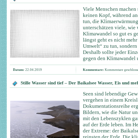
Viele Menschen machen 
keinen Kopf, während and
tun, die Klimaerwärmung
unterschätzen viele, wie w
Klimawandel so gut es ge
längst geht es nicht mehr
Umwelt“ zu tun, sondern 
Deshalb sollte jeder Ein
gegen den Klimawandel u
Datum:
22.04.2019
Kommentare:
Kommentare geschloss
Stille Wasser sind tief – Der Baikalsee Wasser, Eis und me
Seen sind lebendige Gewä
vergehen in einem Kreisl
Dokumentationsreihe er
Bildern, wie die Natur 
mit den Lebenszyklen ga
auf der Erde leben. Im He
der Extreme: der Baikals
reinsten der Erde. Die kl