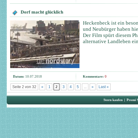
Dorf macht glücklich
Heckenbeck ist ein beson
und Neubürger haben hie
Der Film spürt diesem P
alternative Landleben ein
Datum:
10.07.2018
Kommentare:
0
Seite 2 von 32
«
1
2
3
4
5
...
»
Last »
Stern kaufen
|
Promi 