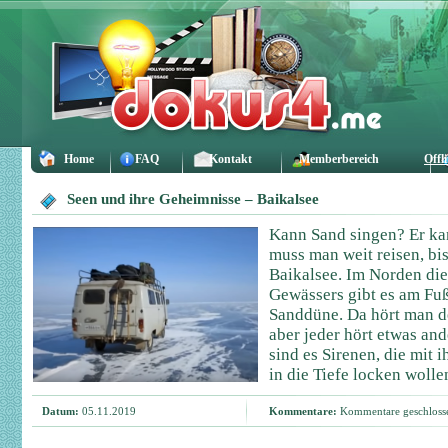
Home
FAQ
Kontakt
Memberbereich
Offl
Seen und ihre Geheimnisse – Baikalsee
Kann Sand singen? Er kan
muss man weit reisen, bis
Baikalsee. Im Norden di
Gewässers gibt es am Fuß
Sanddüne. Da hört man d
aber jeder hört etwas an
sind es Sirenen, die mit
in die Tiefe locken wolle
Datum:
05.11.2019
Kommentare:
Kommentare geschloss