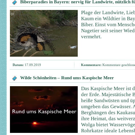
Biberparadies in Bayern: nervig für Landwirte, nützlich fü
Plage der Landwirte, Lie
Kaum ein Wildtier in Baye
Biber. Einst vom Mensche
Nagetier seit seiner Wie
vermehrt.
Datum:
17.09.2019
Kommentare:
Kommentare geschloss
Wilde Schönheiten – Rund ums Kaspische Meer
Das Kaspische Meer ist 
der Erde. Majestätische 
heiße Sandwüsten und ü
umgeben das Gewässer. 
Berghängen des Kaukasu
ihre Heimat, das weitve
Wolga bietet Wasservöge
Rohrkatze ideale Lebens