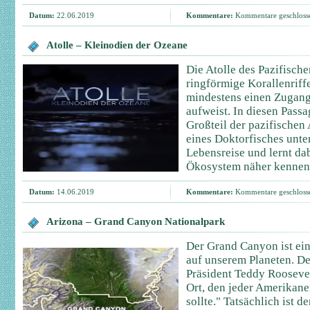
Datum:
22.06.2019
Kommentare:
Kommentare geschloss
Atolle – Kleinodien der Ozeane
Die Atolle des Pazifisch
ringförmige Korallenriff
mindestens einen Zugan
aufweist. In diesen Passa
Großteil der pazifischen 
eines Doktorfisches unt
Lebensreise und lernt da
Ökosystem näher kennen
Datum:
14.06.2019
Kommentare:
Kommentare geschloss
Arizona – Grand Canyon Nationalpark
Der Grand Canyon ist ei
auf unserem Planeten. D
Präsident Teddy Roosevel
Ort, den jeder Amerikan
sollte." Tatsächlich ist 