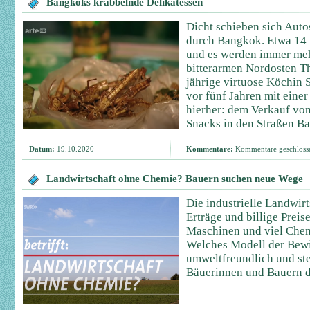
Bangkoks krabbelnde Delikatessen
Dicht schieben sich Aut
durch Bangkok. Etwa 14 
und es werden immer meh
bitterarmen Nordosten Th
jährige virtuose Köchin
vor fünf Jahren mit eine
hierher: dem Verkauf von
Snacks in den Straßen B
Datum:
19.10.2020
Kommentare:
Kommentare geschloss
Landwirtschaft ohne Chemie? Bauern suchen neue Wege
Die industrielle Landwirt
Erträge und billige Preis
Maschinen und viel Chemi
Welches Modell der Bewi
umweltfreundlich und stel
Bäuerinnen und Bauern 