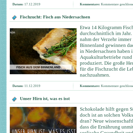
Datum:
17.12.2019
Kommentare:
Kommentare geschloss
Fischzucht: Fisch aus Niedersachsen
Etwa 14 Kilogramm Fisch
durchschnittlich im Jahr
nahm der Verzehr immer 
Binnenland gewinnen dad
in Niedersachsen haben 
Aquakulturbetriebe rund
produziert. Die große Her
für die Fischzucht die 
nachzuahmen.
Datum:
11.12.2019
Kommentare:
Kommentare geschloss
Unser Hirn ist, was es isst
Schokolade hilft gegen S
doch ist an solchen Volk
dran? Neue wissenschaftl
dass die Ernährung unmit
seelische Gesundheit und