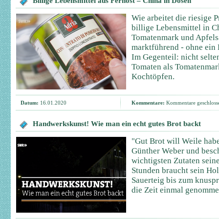
Billige Lebensmittel aus Fernost – China in Dosen
Wie arbeitet die riesige 
billige Lebensmittel in 
Tomatenmark und Apfelsa
marktführend - ohne ein 
Im Gegenteil: nicht selt
Tomaten als Tomatenmark
Kochtöpfen.
Datum:
16.01.2020
Kommentare:
Kommentare geschloss
Handwerkskunst! Wie man ein echt gutes Brot backt
"Gut Brot will Weile hab
Günther Weber und besch
wichtigsten Zutaten sein
Stunden braucht sein Ho
Sauerteig bis zum knuspr
die Zeit einmal genomme