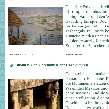
Die dritte Folge beschre
Christoph Columbus auf d
heutige Haiti - und den 
Häuptling Enrique. Doch
restlos ausgerottet. Ihr
Verhängnis. In Florida 
Timucua mit den Spanier
auf dem zwanzig Jahre d
Eroberers de Soto ebenfa
Datum:
18.04.2012
Kommentare:
0
10500 v. Chr. Geheimnisse der Hochkulturen
Gab es eine geheimnisvo
Pharaonen? Haben die T
die Monumentalstatuen de
Pyramiden Mexicos und d
gemeinsames? Sind sie ve
einer Zivilisation, die vo
Geschichtsschreibung bl
Hancock ist weltweit auf