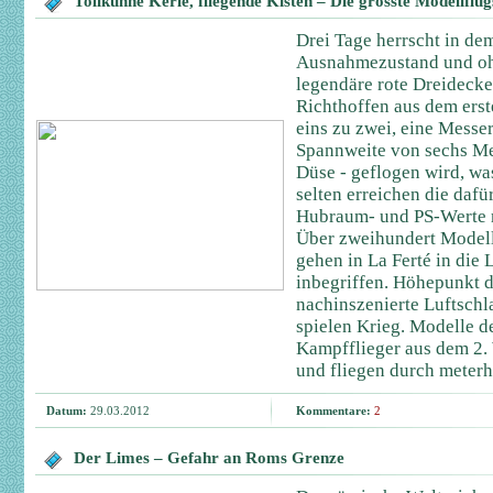
Tollkühne Kerle, fliegende Kisten – Die grösste Modellflu
Drei Tage herrscht in de
Ausnahmezustand und oh
legendäre rote Dreideck
Richthoffen aus dem ers
eins zu zwei, eine Messe
Spannweite von sechs Met
Düse - geflogen wird, was
selten erreichen die daf
Hubraum- und PS-Werte m
Über zweihundert Modell
gehen in La Ferté in die
inbegriffen. Höhepunkt d
nachinszenierte Luftsch
spielen Krieg. Modelle d
Kampfflieger aus dem 2.
und fliegen durch meter
Datum:
29.03.2012
Kommentare:
2
Der Limes – Gefahr an Roms Grenze