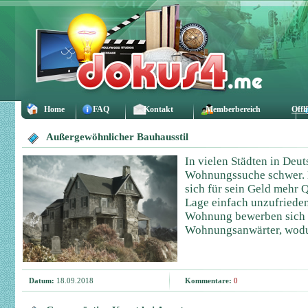
Home
FAQ
Kontakt
Memberbereich
Offl
Außergewöhnlicher Bauhausstil
In vielen Städten in Deut
Wohnungssuche schwer. 
sich für sein Geld mehr Q
Lage einfach unzufrieden
Wohnung bewerben sich e
Wohnungsanwärter, wodur
Datum:
18.09.2018
Kommentare:
0