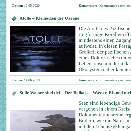
Datum:
19.05.2020
Kommentare:
Kommentare geschloss
Atolle – Kleinodien der Ozeane
Die Atolle des Pazifisch
ringförmige Korallenriff
mindestens einen Zugan
aufweist. In diesen Passa
Großteil der pazifischen 
eines Doktorfisches unt
Lebensreise und lernt da
Ökosystem näher kennen
Datum:
14.06.2019
Kommentare:
Kommentare geschloss
Stille Wasser sind tief – Der Baikalsee Wasser, Eis und me
Seen sind lebendige Gewä
vergehen in einem Kreisl
Dokumentationsreihe er
Bildern, wie die Natur 
mit den Lebenszyklen ga