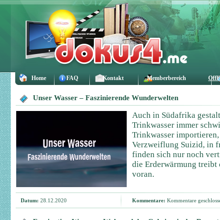
Home
FAQ
Kontakt
Memberbereich
Offl
Unser Wasser – Faszinierende Wunderwelten
Auch in Südafrika gestal
Trinkwasser immer schw
Trinkwasser importieren
Verzweiflung Suizid, in 
finden sich nur noch ver
die Erderwärmung treibt
voran.
Datum:
28.12.2020
Kommentare:
Kommentare geschloss