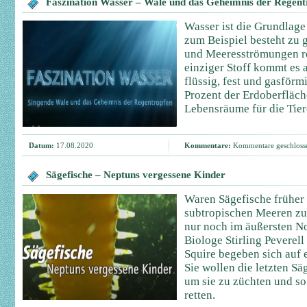
Faszination Wasser – Wale und das Geheimnis der Regent
Wasser ist die Grundlage
zum Beispiel besteht zu 
und Meeresströmungen re
einziger Stoff kommt es 
flüssig, fest und gasför
Prozent der Erdoberfläch
Lebensräume für die Tier
Datum:
17.08.2020
Kommentare:
Kommentare geschloss
Sägefische – Neptuns vergessene Kinder
Waren Sägefische früher 
subtropischen Meeren zu H
nur noch im äußersten No
Biologe Stirling Peverell
Squire begeben sich auf 
Sie wollen die letzten Sä
um sie zu züchten und s
retten.