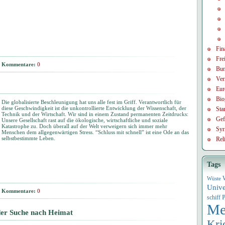
Fin
Frei
Kommentare:
0
Bun
Ver
Eur
Bio
Die globalisierte Beschleunigung hat uns alle fest im Griff. Verantwortlich für
diese Geschwindigkeit ist die unkontrollierte Entwicklung der Wissenschaft, der
Sta
Technik und der Wirtschaft. Wir sind in einem Zustand permanenten Zeitdrucks:
Gef
Unsere Gesellschaft rast auf die ökologische, wirtschaftliche und soziale
Katastrophe zu. Doch überall auf der Welt verweigern sich immer mehr
Syr
Menschen dem allgegenwärtigen Stress. “Schluss mit schnell” ist eine Ode an das
selbstbestimmte Leben.
Rel
Tags
Wüste
Univ
Kommentare:
0
P
schiff
Me
der Suche nach Heimat
Kri