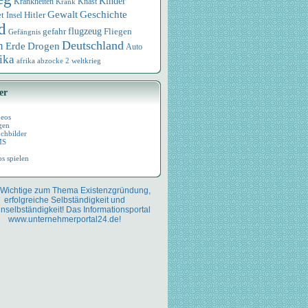
Kinder
Knast
Krankheiten
Krank
Geschichte
Gewalt
et
Hitler
Insel
d
flugzeug
Fliegen
gefahr
Gefängnis
Deutschland
n
Drogen
Erde
Auto
ika
afrika
abzocke
2 weltkrieg
er
deos
gen
chbilder
MS
os spielen
 Wichtige zum Thema Existenzgründung,
erfolgreiche Selbständigkeit und
nselbständigkeit! Das Informationsportal
www.unternehmerportal24.de!