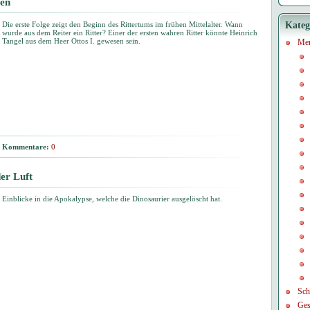
sen
Die erste Folge zeigt den Beginn des Rittertums im frühen Mittelalter. Wann
Kateg
wurde aus dem Reiter ein Ritter? Einer der ersten wahren Ritter könnte Heinrich
Tangel aus dem Heer Ottos I. gewesen sein.
Me
Kommentare:
0
er Luft
Einblicke in die Apokalypse, welche die Dinosaurier ausgelöscht hat.
Sch
Ges