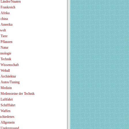
Länder/Staaten
Frankreich
Afrika
china
Amerika
welt
Tiere
Pflanzen
Natur
hnologie
Technik
Wissenschaft
Weltall
Architektur
Autos/Tuning
Medizin
Meilensteine der Technik
Luftfahrt
Schifffahrt
Waffen
schiedenes
Allgemein
Underground