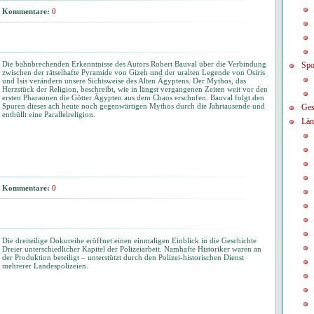
Kommentare:
0
Die bahnbrechenden Erkenntnisse des Autors Robert Bauval über die Verbindung
Spo
zwischen der rätselhafte Pyramide von Gizeh und der uralten Legende von Osiris
und Isis verändern unsere Sichtsweise des Alten Ägyptens. Der Mythos, das
Herzstück der Religion, beschreibt, wie in längst vergangenen Zeiten weit vor den
ersten Pharaonen die Götter Ägypten aus dem Chaos erschufen. Bauval folgt den
Spuren dieses ach heute noch gegenwärtigen Mythos durch die Jahrtausende und
Ges
enthüllt eine Parallelreligion.
Län
Kommentare:
0
Die dreiteilige Dokureihe eröffnet einen einmaligen Einblick in die Geschichte
Dreier unterschiedlicher Kapitel der Polizeiarbeit. Namhafte Historiker waren an
der Produktion beteiligt – unterstützt durch den Polizei-historischen Dienst
mehrerer Landespolizeien.