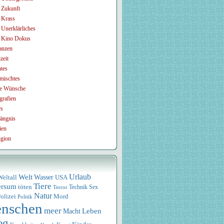
Zukunft
Krass
Unerklärliches
Kino Dokus
anzen
zeit
tes
mischtes
e Wünsche
grafien
rs
ängnis
ien
igion
Urlaub
Welt
Wasser
USA
Weltall
Tiere
ersum
töten
Technik
Sex
Terror
Natur
olizei
Mord
Politik
nschen
meer
Leben
Macht
eg