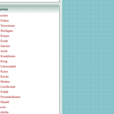
orien
nschen
Polizei
Terrorismus
Hooligans
Körper
Erotik
Internet
Sucht
Krankheiten
Krieg
Lebensmittel
Kunst
Kirche
Medien
Gesellschaft
Politik
Persönlichkeiten
Handel
weiz
chichte