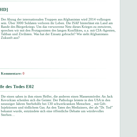
[HD]
Der Abzug der internationalen Truppen aus Afghanistan wird 2014 vollzogen
sein. Über 3000 Soldaten verloren ihr Leben. Die ISAF hinterlässt ein Land am
Rande des Bürgerkriegs. Um das verworrene Netz dieses Krieges zu entwirren,
sprechen wir mit den Protagonisten des langen Konfliktes, u.a. mit CIA-Agenten,
Taliban und Zivilisten. Was hat der Einsatz gebracht? Wie sieht Afghanistans
Zukunft aus?
Kommentare:
0
fe des Todes E02
Die einen sahen in ihm einen Helfer, die anderen einen Massenmörder. An Jack
Kevorkian scheiden sich die Geister. Der Pathologe leistete in den USA in den
neunziger Jahren Sterbehilfe bei 130 schwerkranken Menschen _ mit Gift-
Injektionen und tödlichem Gas. An den Taten des Mediziners, der als “Dr. Tod”
bekannt wurde, entzündete sich eine öffentliche Debatte um würdevolles
Sterben…