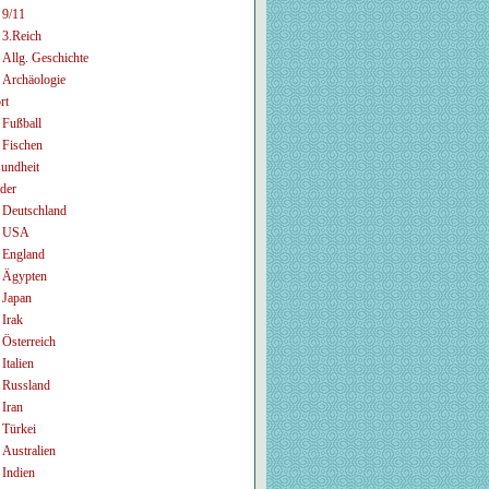
9/11
3.Reich
Allg. Geschichte
Archäologie
rt
Fußball
Fischen
undheit
der
Deutschland
USA
England
Ägypten
Japan
Irak
Österreich
Italien
Russland
Iran
Türkei
Australien
Indien