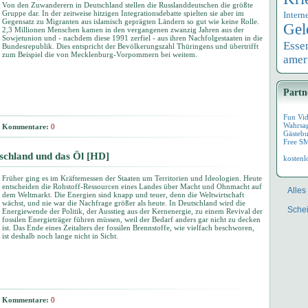
Von den Zuwanderern in Deutschland stellen die Russlanddeutschen die größte
Gruppe dar. In der zeitweise hitzigen Integrationsdebatte spielten sie aber im
Intern
Gegensatz zu Migranten aus islamisch geprägten Ländern so gut wie keine Rolle.
Gel
2,3 Millionen Menschen kamen in den vergangenen zwanzig Jahren aus der
Sowjetunion und - nachdem diese 1991 zerfiel - aus ihren Nachfolgestaaten in die
Esse
Bundesrepublik. Dies entspricht der Bevölkerungszahl Thüringens und übertrifft
zum Beispiel die von Mecklenburg-Vorpommern bei weitem.
amer
Partn
Fun Vi
Wahrsa
Kommentare:
0
Gästebu
Free S
tschland und das Öl [HD]
kostenl
Früher ging es im Kräftemessen der Staaten um Territorien und Ideologien. Heute
entscheiden die Rohstoff-Ressourcen eines Landes über Macht und Ohnmacht auf
Alles
dem Weltmarkt. Die Energien sind knapp und teuer, denn die Weltwirtschaft
wächst, und nie war die Nachfrage größer als heute. In Deutschland wird die
Schei
Energiewende der Politik, der Ausstieg aus der Kernenergie, zu einem Revival der
fossilen Energieträger führen müssen, weil der Bedarf anders gar nicht zu decken
ist. Das Ende eines Zeitalters der fossilen Brennstoffe, wie vielfach beschworen,
ist deshalb noch lange nicht in Sicht.
Kommentare:
0