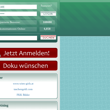
Passwort?
istrierte Benutzer:
108080
kumentationen Online:
6,858
er
www.wien-girls.at
taschengeld.com
FKK Bilder
tising