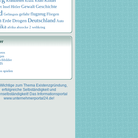
Kinder
Knast
Krankheiten
Krank
Geschichte
Gewalt
et
Hitler
Insel
d
flugzeug
Fliegen
gefahr
Gefängnis
Deutschland
n
Drogen
Erde
Auto
ika
afrika
abzocke
2 weltkrieg
er
deos
gen
chbilder
MS
os spielen
 Wichtige zum Thema Existenzgründung,
erfolgreiche Selbständigkeit und
nselbständigkeit! Das Informationsportal
www.unternehmerportal24.de!