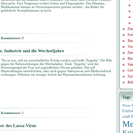
überrascht. Eine Testperson verliert Zehen und Fingerglieder. Das Dilemma:
Medikamente müssen an Versuchspersonen getestet werden - das Risiko für
gefährliche Komplikationen ist hoch.
Fin
Frei
Kommentare:
0
Bun
Ver
 Industrie und die Wechseljahre
Eur
Bio
"Sie ist neu, soll ein wirtschaftlicher Erfolg werden und heißt "Angeliq". Die Pille
gegen die Nebenwirkungen der Wechseljahre. Dank "Angeliq" wird der
Sta
Hormonspiegel der Frau auf jugendlichem Niveau gehalten. Das soll
Gef
Hitzewallungen unterdrücken, aber auch gegen Osteoporose und Bluthochdruck
vorbeugen. Offenbar ein mutiger Schritt des Pharmaunternehmens Schering.
Syr
Rel
Tags
Wüste
Univ
Kommentare:
1
P
schiff
Me
er des Lassa-Virus
Kri