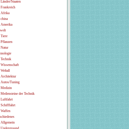
Länder/Staaten
Frankreich
Afrika
china
Amerika
welt
Tiere
Pflanzen
Natur
hnologie
Technik
Wissenschaft
Weltall
Architektur
Autos/Tuning
Medizin
Meilensteine der Technik
Luftfahrt
Schifffahrt
Waffen
schiedenes
Allgemein
Underground