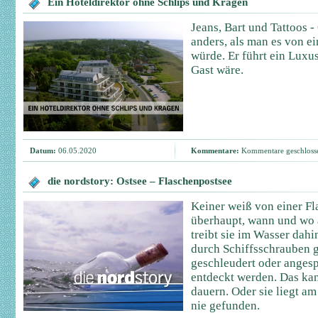
Ein Hoteldirektor ohne Schlips und Kragen
Jeans, Bart und Tattoos -
anders, als man es von e
würde. Er führt ein Luxus
Gast wäre.
Datum:
06.05.2020
Kommentare:
Kommentare geschloss
die nordstory: Ostsee – Flaschenpostsee
Keiner weiß von einer Fl
überhaupt, wann und wo 
treibt sie im Wasser dahi
durch Schiffsschrauben g
geschleudert oder angesp
entdeckt werden. Das kan
dauern. Oder sie liegt a
nie gefunden.