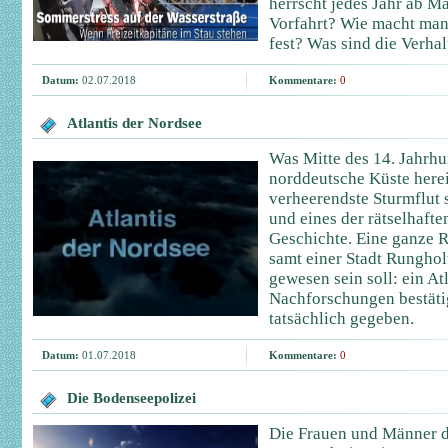
herrscht jedes Jahr ab Ma
Vorfahrt? Wie macht man 
fest? Was sind die Verha
Datum:
02.07.2018
Kommentare:
0
Atlantis der Nordsee
Was Mitte des 14. Jahrhu
norddeutsche Küste herein
verheerendste Sturmflut
und eines der rätselhafte
Geschichte. Eine ganze R
samt einer Stadt Rungholt
gewesen sein soll: ein At
Nachforschungen bestäti
tatsächlich gegeben.
Datum:
01.07.2018
Kommentare:
0
Die Bodenseepolizei
Die Frauen und Männer d