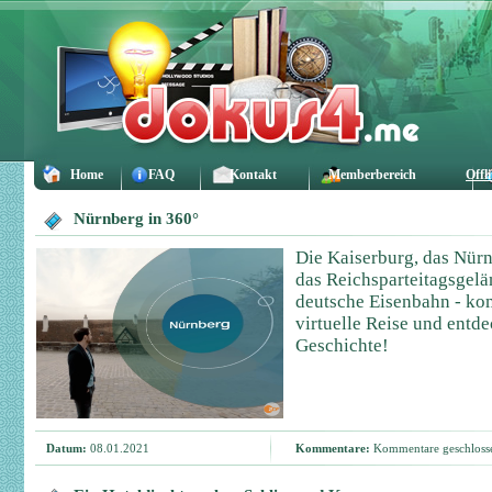
Home
FAQ
Kontakt
Memberbereich
Offl
Nürnberg in 360°
Die Kaiserburg, das Nürn
das Reichsparteitagsgelä
deutsche Eisenbahn - ko
virtuelle Reise und entd
Geschichte!
Datum:
08.01.2021
Kommentare:
Kommentare geschloss