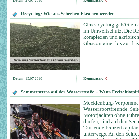
Datum:
27.07.2018
Kommentare:
0
Recycling: Wie aus Scherben Flaschen werden
Glasrecycling gehört zu
im Umweltschutz. Die Re
komplexen und akribisc
Glascontainer bis zur fri
Datum:
15.07.2018
Kommentare:
0
Sommerstress auf der Wasserstraße – Wenn Freizeitkapitä
Mecklenburg-Vorpommern
Wassersportfreunde. Sei
Motorjachten ohne Führe
dürfen, sind auf den See
Tausende Freizeitkapitä
unterwegs. An den Schle