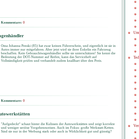
Kommentare:
0
Um
agenhändler
Oma Johanna Penski (85) hat zwar keinen Führerschein, und eigentlich ist sie in
Autos immer nur mitgefahren. Aber jetzt wird sie ihrer Enkelin ein Fahrzeug
beschaffen. Kein Gebrauchtwagenhändler sollte sie unterschätzen! Sie kennt die
Bedeutung der DOT-Nummer auf Reifen, kann das Serviceheft auf
Tec
Vollständigkeit prüfen und verhandelt zudem knallhart über den Preis.
Kommentare:
0
utowerkstätten
"Aufgedeckt“ schaut hinter die Kulissen der Autowerkstätten und zeigt korrekte
Ver
und weniger seriöse Vorgehensweisen. Auch im Fokus: große Werkstatt-Ketten.
Sind sie nur in der Werbung stark oder auch in Wirklichkeit gut und günstig?