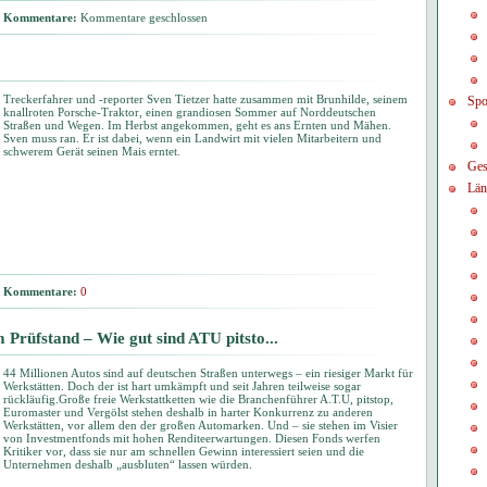
Kommentare:
Kommentare geschlossen
Treckerfahrer und -reporter Sven Tietzer hatte zusammen mit Brunhilde, seinem
Spo
knallroten Porsche-Traktor, einen grandiosen Sommer auf Norddeutschen
Straßen und Wegen. Im Herbst angekommen, geht es ans Ernten und Mähen.
Sven muss ran. Er ist dabei, wenn ein Landwirt mit vielen Mitarbeitern und
schwerem Gerät seinen Mais erntet.
Ges
Län
Kommentare:
0
 Prüfstand – Wie gut sind ATU pitsto...
44 Millionen Autos sind auf deutschen Straßen unterwegs – ein riesiger Markt für
Werkstätten. Doch der ist hart umkämpft und seit Jahren teilweise sogar
rückläufig.Große freie Werkstattketten wie die Branchenführer A.T.U, pitstop,
Euromaster und Vergölst stehen deshalb in harter Konkurrenz zu anderen
Werkstätten, vor allem den der großen Automarken. Und – sie stehen im Visier
von Investmentfonds mit hohen Renditeerwartungen. Diesen Fonds werfen
Kritiker vor, dass sie nur am schnellen Gewinn interessiert seien und die
Unternehmen deshalb „ausbluten“ lassen würden.