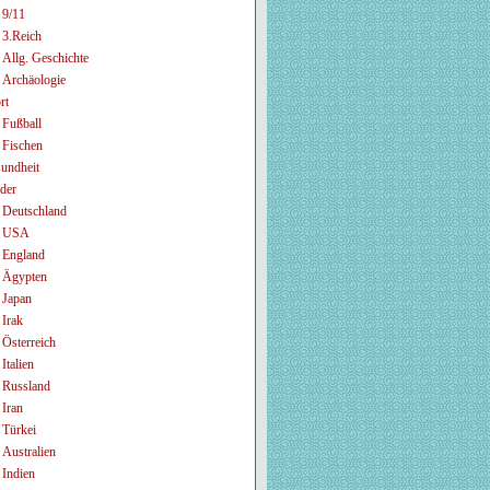
9/11
3.Reich
Allg. Geschichte
Archäologie
rt
Fußball
Fischen
undheit
der
Deutschland
USA
England
Ägypten
Japan
Irak
Österreich
Italien
Russland
Iran
Türkei
Australien
Indien