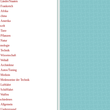
Länder/Staaten
Frankreich
Afrika
china
Amerika
welt
Tiere
Pflanzen
Natur
hnologie
Technik
Wissenschaft
Weltall
Architektur
Autos/Tuning
Medizin
Meilensteine der Technik
Luftfahrt
Schifffahrt
Waffen
schiedenes
Allgemein
Underground