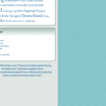
Kinder
Knast
Krankheiten
Krank
Geschichte
Gewalt
et
Hitler
Insel
d
flugzeug
Fliegen
gefahr
Gefängnis
Deutschland
n
Drogen
Erde
Auto
ika
afrika
abzocke
2 weltkrieg
er
deos
gen
chbilder
MS
os spielen
 Wichtige zum Thema Existenzgründung,
erfolgreiche Selbständigkeit und
nselbständigkeit! Das Informationsportal
www.unternehmerportal24.de!