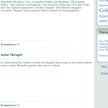
Hassobjekt Brummis: Lkws verstopfen Straßen und Rastplätze. Übermüdete
Fahrer - eine rollende Lebensgefahr. Und dennoch werden gut 70 % aller Güter
Intern
über den Asphalt transportiert. Tendenz steigend. Die Schienen hingegen
Gel
verwaisen. Warum? Osteuropäische Fahrer arbeiten für Dumpinglöhne.
Esse
amer
Partn
Fun Vi
Wahrsa
Kommentare:
0
Gästebu
Free S
 keine Skrupel
kostenl
In vielen deutschen Städten wurden bei illegalen Autorennen in den letzten Jahren
immer wieder Menschen getötet oder schwer verletzt.
Alles
Schei
Kommentare:
0