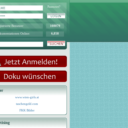
Passwort?
istrierte Benutzer:
108079
kumentationen Online:
6,858
er
www.wien-girls.at
taschengeld.com
FKK Bilder
tising