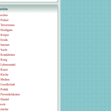
orien
nschen
Polizei
Terrorismus
Hooligans
Körper
Erotik
Internet
Sucht
Krankheiten
Krieg
Lebensmittel
Kunst
Kirche
Medien
Gesellschaft
Politik
Persönlichkeiten
Handel
weiz
chichte