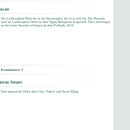
racán
Der Lamborghini Huracán ist ein Sportwagen, der es in sich hat. Der Huracán
wird im Lamborghini-Werk in Sant’Agata Bolognese hergestellt. Die Lieferungen
an die ersten Kunden erfolgten ab dem Frühjahr 2014.
Kommentare:
0
term Steuer
Eine spannende Doku über Lkw- Fahrer und deren Alltag.