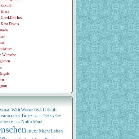
Zukunft
Krass
Unerklärliches
Kino Dokus
anzen
zeit
tes
mischtes
e Wünsche
grafien
rs
ängnis
ien
igion
Urlaub
Welt
Wasser
USA
Weltall
Tiere
ersum
töten
Technik
Sex
Terror
Natur
olizei
Mord
Politik
nschen
meer
Leben
Macht
eg