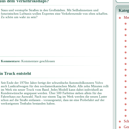
 aus dem Verkehrskollaps?
Staus und verstopfte Straßen in den Großstädten. Mit Seilbahnnetzen und
Kateg
futuristischen Lufttaxis wollen Experten eine Verkehrswende von oben schaffen.
Zu schön um wahr zu sein?
Me
Kommentare:
Kommentare geschlossen
n Truck entsteht
Seit Ende der 1970er Jahre fertigt der schwedische Automobilkonzern Volvo
auch Lastkraftwagen für den nordamerikanischen Markt. Alle zehn Minuten rollt
im Werk ein neuer Truck vom Band. Jedes Modell kann dabei individuell an
Kundenwünsche angepasst werden. Über 500 Farbtöne stehen allein für das
Fahrerhaus zur Auswahl. Nach nur einem Tag im Werk werden die neuen Laster
schon auf die Straße entlassen - vorausgesetzt, dass sie eine Probefahrt auf der
werkseigenen Testbahn bestanden haben.
Sch
Ges