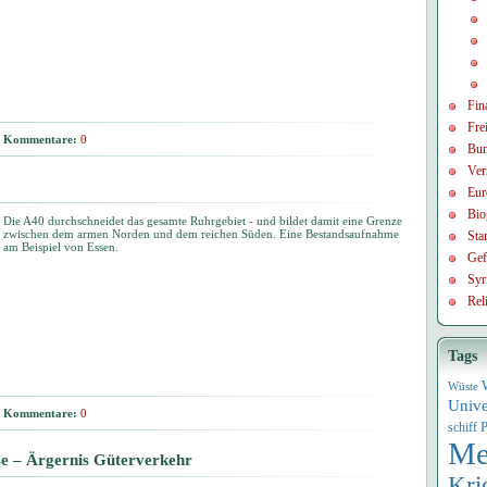
Fin
Frei
Kommentare:
0
Bun
Ver
Eur
Bio
Die A40 durchschneidet das gesamte Ruhrgebiet - und bildet damit eine Grenze
zwischen dem armen Norden und dem reichen Süden. Eine Bestandsaufnahme
Sta
am Beispiel von Essen.
Gef
Syr
Rel
Tags
Wüste
Univ
Kommentare:
0
P
schiff
Me
ise – Ärgernis Güterverkehr
Kri