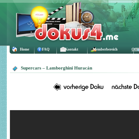
Home
FAQ
Kontakt
Memberbereich
Offl
Supercars – Lamborghini Huracán