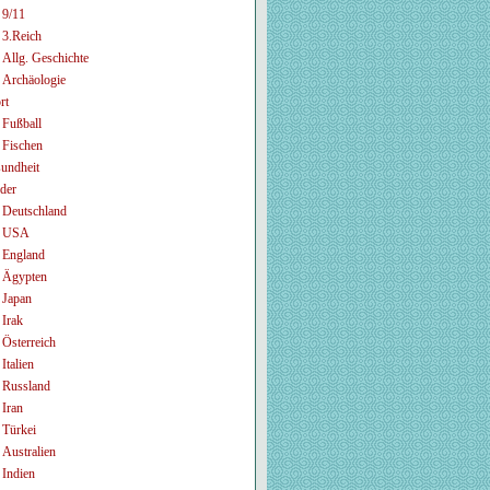
9/11
3.Reich
Allg. Geschichte
Archäologie
rt
Fußball
Fischen
undheit
der
Deutschland
USA
England
Ägypten
Japan
Irak
Österreich
Italien
Russland
Iran
Türkei
Australien
Indien