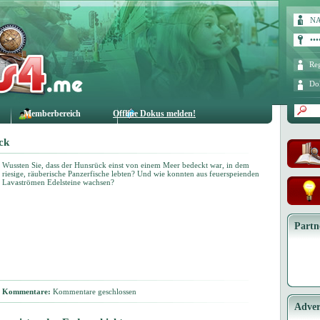
Reg
Do
Memberbereich
Offline Dokus melden!
ck
Wussten Sie, dass der Hunsrück einst von einem Meer bedeckt war, in dem
riesige, räuberische Panzerfische lebten? Und wie konnten aus feuerspeienden
Lavaströmen Edelsteine wachsen?
Partn
Kommentare:
Kommentare geschlossen
Adver