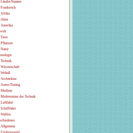
Länder/Staaten
Frankreich
Afrika
china
Amerika
welt
Tiere
Pflanzen
Natur
hnologie
Technik
Wissenschaft
Weltall
Architektur
Autos/Tuning
Medizin
Meilensteine der Technik
Luftfahrt
Schifffahrt
Waffen
schiedenes
Allgemein
Underground