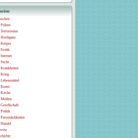
orien
nschen
Polizei
Terrorismus
Hooligans
Körper
Erotik
Internet
Sucht
Krankheiten
Krieg
Lebensmittel
Kunst
Kirche
Medien
Gesellschaft
Politik
Persönlichkeiten
Handel
weiz
chichte