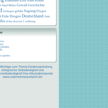
Kinder
Knast
Krankheiten
Krank
Geschichte
Gewalt
et
Hitler
Insel
d
flugzeug
Fliegen
gefahr
Gefängnis
Deutschland
n
Drogen
Erde
Auto
ika
afrika
abzocke
2 weltkrieg
er
deos
gen
chbilder
MS
os spielen
 Wichtige zum Thema Existenzgründung,
erfolgreiche Selbständigkeit und
nselbständigkeit! Das Informationsportal
www.unternehmerportal24.de!