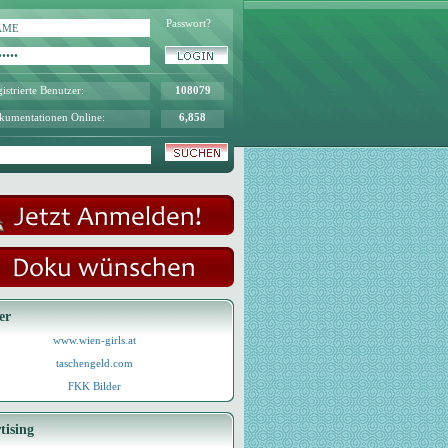
Passwort?
istrierte Benutzer:
108079
kumentationen Online:
6,858
er
www.wien-girls.at
taschengeld.com
FKK Bilder
tising