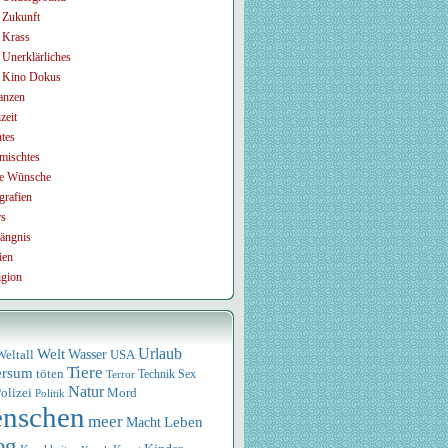
Zukunft
Krass
Unerklärliches
Kino Dokus
anzen
zeit
tes
mischtes
e Wünsche
grafien
rs
ängnis
ien
igion
Urlaub
Welt
Wasser
USA
Weltall
Tiere
ersum
töten
Technik
Sex
Terror
Natur
olizei
Mord
Politik
nschen
meer
Leben
Macht
eg