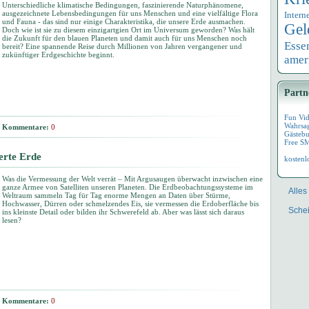
Unterschiedliche klimatische Bedingungen, faszinierende Naturphänomene,
ausgezeichnete Lebensbedingungen für uns Menschen und eine vielfältige Flora
Intern
und Fauna - das sind nur einige Charakteristika, die unsere Erde ausmachen.
Gel
Doch wie ist sie zu diesem einzigartgien Ort im Universum geworden? Was hält
die Zukunft für den blauen Planeten und damit auch für uns Menschen noch
Esse
bereit? Eine spannende Reise durch Millionen von Jahren vergangener und
zukünftiger Erdgeschichte beginnt.
amer
Partn
Fun Vi
Wahrsa
Kommentare:
0
Gästebu
Free S
ierte Erde
kostenl
Was die Vermessung der Welt verrät – Mit Argusaugen überwacht inzwischen eine
ganze Armee von Satelliten unseren Planeten. Die Erdbeobachtungssysteme im
Alles
Weltraum sammeln Tag für Tag enorme Mengen an Daten über Stürme,
Hochwasser, Dürren oder schmelzendes Eis, sie vermessen die Erdoberfläche bis
Schei
ins kleinste Detail oder bilden ihr Schwerefeld ab. Aber was lässt sich daraus
lesen?
Kommentare:
0