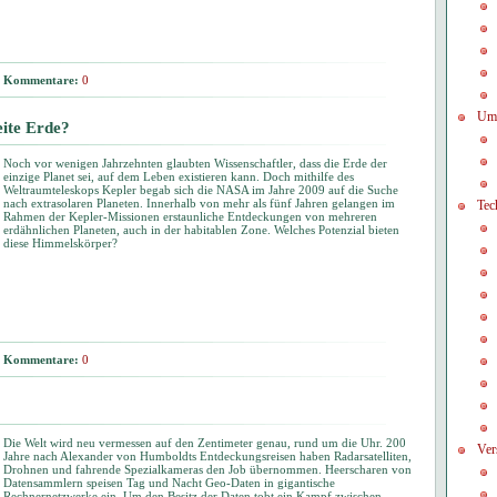
Kommentare:
0
Um
eite Erde?
Noch vor wenigen Jahrzehnten glaubten Wissenschaftler, dass die Erde der
einzige Planet sei, auf dem Leben existieren kann. Doch mithilfe des
Weltraumteleskops Kepler begab sich die NASA im Jahre 2009 auf die Suche
nach extrasolaren Planeten. Innerhalb von mehr als fünf Jahren gelangen im
Tec
Rahmen der Kepler-Missionen erstaunliche Entdeckungen von mehreren
erdähnlichen Planeten, auch in der habitablen Zone. Welches Potenzial bieten
diese Himmelskörper?
Kommentare:
0
Die Welt wird neu vermessen auf den Zentimeter genau, rund um die Uhr. 200
Ver
Jahre nach Alexander von Humboldts Entdeckungsreisen haben Radarsatelliten,
Drohnen und fahrende Spezialkameras den Job übernommen. Heerscharen von
Datensammlern speisen Tag und Nacht Geo-Daten in gigantische
Rechnernetzwerke ein. Um den Besitz der Daten tobt ein Kampf zwischen