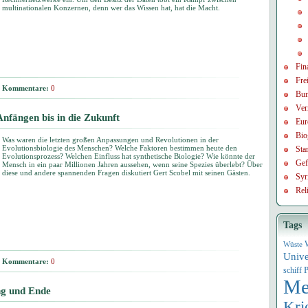
multinationalen Konzernen, denn wer das Wissen hat, hat die Macht.
Fin
Frei
Kommentare:
0
Bun
Ver
Anfängen bis in die Zukunft
Eur
Bio
Was waren die letzten großen Anpassungen und Revolutionen in der
Evolutionsbiologie des Menschen? Welche Faktoren bestimmen heute den
Sta
Evolutionsprozess? Welchen Einfluss hat synthetische Biologie? Wie könnte der
Gef
Mensch in ein paar Millionen Jahren aussehen, wenn seine Spezies überlebt? Über
diese und andere spannenden Fragen diskutiert Gert Scobel mit seinen Gästen.
Syr
Rel
Tags
Wüste
Univ
Kommentare:
0
P
schiff
Me
ng und Ende
Kri