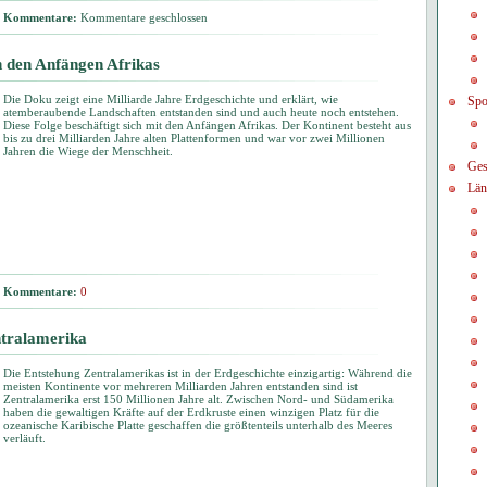
Kommentare:
Kommentare geschlossen
 den Anfängen Afrikas
Die Doku zeigt eine Milliarde Jahre Erdgeschichte und erklärt, wie
Spo
atemberaubende Landschaften entstanden sind und auch heute noch entstehen.
Diese Folge beschäftigt sich mit den Anfängen Afrikas. Der Kontinent besteht aus
bis zu drei Milliarden Jahre alten Plattenformen und war vor zwei Millionen
Jahren die Wiege der Menschheit.
Ges
Län
Kommentare:
0
ntralamerika
Die Entstehung Zentralamerikas ist in der Erdgeschichte einzigartig: Während die
meisten Kontinente vor mehreren Milliarden Jahren entstanden sind ist
Zentralamerika erst 150 Millionen Jahre alt. Zwischen Nord- und Südamerika
haben die gewaltigen Kräfte auf der Erdkruste einen winzigen Platz für die
ozeanische Karibische Platte geschaffen die größtenteils unterhalb des Meeres
verläuft.