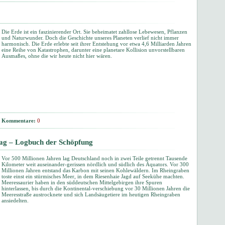
Die Erde ist ein faszinierender Ort. Sie beheimatet zahllose Lebewesen, Pflanzen
und Naturwunder. Doch die Geschichte unseres Planeten verlief nicht immer
harmonisch. Die Erde erlebte seit ihrer Entstehung vor etwa 4,6 Milliarden Jahren
eine Reihe von Katastrophen, darunter eine planetare Kollision unvorstellbaren
Ausmaßes, ohne die wir heute nicht hier wären.
Kommentare:
0
lag – Logbuch der Schöpfung
Vor 500 Millionen Jahren lag Deutschland noch in zwei Teile getrennt Tausende
Kilometer weit auseinander-gerissen nördlich und südlich des Äquators. Vor 300
Millionen Jahren entstand das Karbon mit seinen Kohlewäldern. Im Rheingraben
toste einst ein stürmisches Meer, in dem Riesenhaie Jagd auf Seekühe machten.
Meeressaurier haben in den süddeutschen Mittelgebirgen ihre Spuren
hinterlassen, bis durch die Kontinental-verschiebung vor 30 Millionen Jahren die
Meeresstraße austrocknete und sich Landsäugetiere im heutigen Rheingraben
ansiedelten.