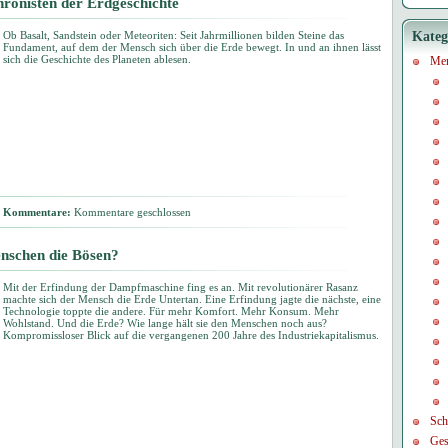
hronisten der Erdgeschichte
Ob Basalt, Sandstein oder Meteoriten: Seit Jahrmillionen bilden Steine das
Kateg
Fundament, auf dem der Mensch sich über die Erde bewegt. In und an ihnen lässt
sich die Geschichte des Planeten ablesen.
Me
Kommentare:
Kommentare geschlossen
enschen die Bösen?
Mit der Erfindung der Dampfmaschine fing es an. Mit revolutionärer Rasanz
machte sich der Mensch die Erde Untertan. Eine Erfindung jagte die nächste, eine
Technologie toppte die andere. Für mehr Komfort. Mehr Konsum. Mehr
Wohlstand. Und die Erde? Wie lange hält sie den Menschen noch aus?
Kompromissloser Blick auf die vergangenen 200 Jahre des Industriekapitalismus.
Sch
Ges