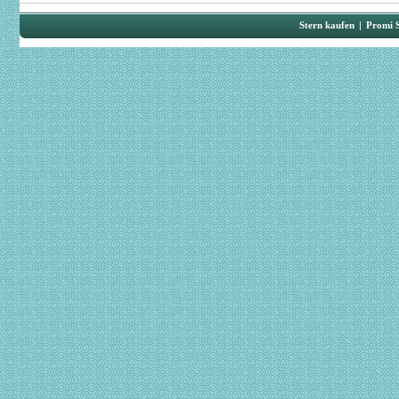
Stern kaufen
|
Promi 