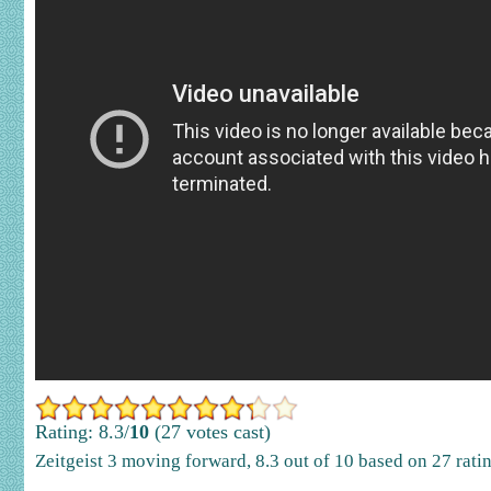
Rating: 8.3/
10
(27 votes cast)
Zeitgeist 3 moving forward
,
8.3
out of
10
based on
27
rati