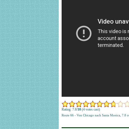
Rating: 7.8/
10
(4 votes cast)
Route 66 - Von Chicago nach Santa Monica
,
7.8
o