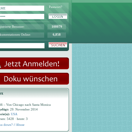
Passwort?
istrierte Benutzer:
108079
kumentationen Online:
6,858
ox
66 – Von Chicago nach Santa Monica
efügt:
29. November 2014
rie(n):
USA
esen: 5428 · heute: 3
u down? // Abuse