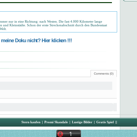
mer nur in eine Richtung: nach Westen. Die fast 4.000 Kilometer lange
n und Kleinstädte. Schon der erste Streckenabschnitt durch den Bundesstaat
Welt.
meine Doku nicht? Hier klicken !!!
Comments (0)
Stern kaufen
|
Promi Skandale
|
Lustige Bilder
|
Gratis Spiel
||