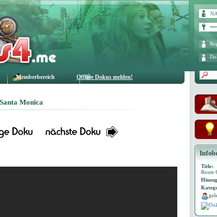
Reg
Do
Memberbereich
Offline Dokus melden!
 Santa Monica
Infob
Title:
Route 
Hinzug
Katego
gel
Dok