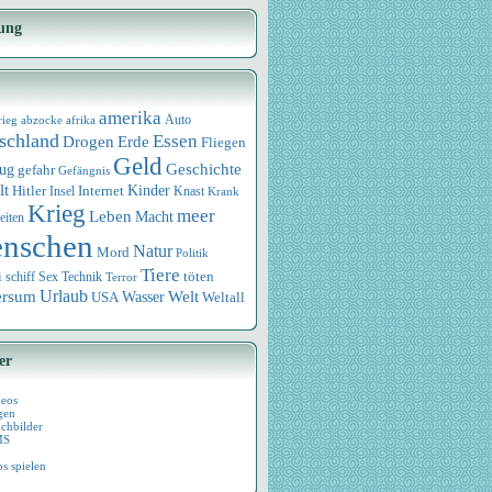
ung
amerika
rieg
abzocke
afrika
Auto
schland
Essen
Drogen
Erde
Fliegen
Geld
Geschichte
eug
gefahr
Gefängnis
lt
Internet
Kinder
Hitler
Knast
Insel
Krank
Krieg
meer
Leben
Macht
eiten
nschen
Natur
Mord
Politik
Tiere
i
Sex
Technik
töten
schiff
Terror
Urlaub
ersum
Wasser
Welt
USA
Weltall
er
deos
gen
chbilder
MS
os spielen