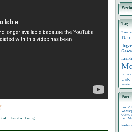
Werb
Tags
2 weltk
Deut
flugz
Gewa
Krankh
Me
Polize
Univ
Wüste
Partn
Fun Vi
Wahrsa
Gästebu
ut of
10
based on
4
ratings
Free S
kostenl