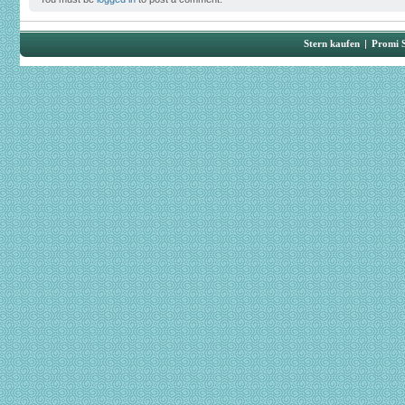
Stern kaufen
|
Promi 