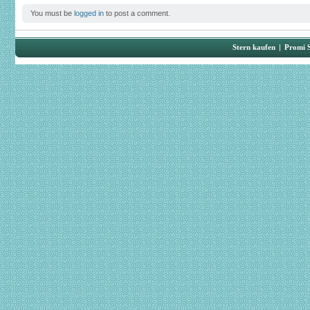
You must be
logged in
to post a comment.
Stern kaufen
|
Promi 