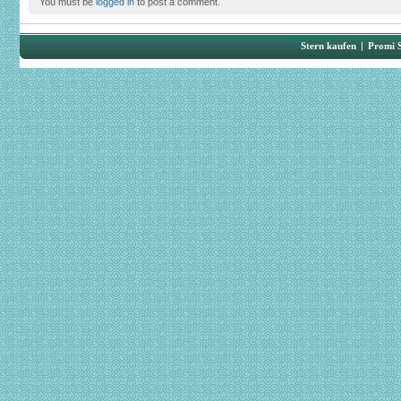
You must be
logged in
to post a comment.
Stern kaufen
|
Promi 