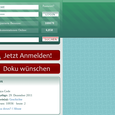
Passwort?
istrierte Benutzer:
108079
kumentationen Online:
6,858
ox
aya Code
efügt:
29. Dezember 2011
rie(n):
Geschichte
esen: 10936 · heute: 2
u down? // Abuse