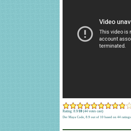
Rating: 8.9/
10
(44 votes cast)
Der Maya Code
,
8.9
out of
10
based on
44
ratings