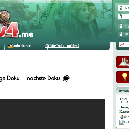
Reg
Do
Memberbereich
Offline Dokus melden!
Infob
Title:
Der M
Hinzug
Katego
gel
Dok