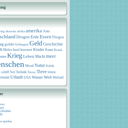
ung
amerika
rieg
abzocke
afrika
Auto
schland
Essen
Drogen
Erde
Fliegen
Geld
Geschichte
eug
gefahr
Gefängnis
lt
Internet
Kinder
Hitler
Knast
Insel
Krank
Krieg
meer
Leben
Macht
eiten
nschen
Natur
Mord
Politik
Tiere
i
Sex
Technik
töten
schiff
Terror
Urlaub
ersum
Wasser
Welt
USA
Weltall
er
deos
gen
chbilder
MS
os spielen