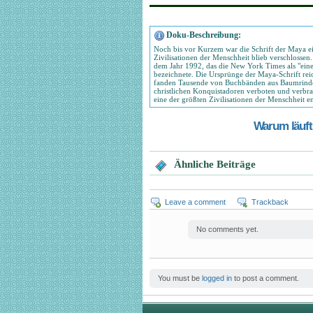
Doku-Beschreibung:
Noch bis vor Kurzem war die Schrift der Maya ei
Zivilisationen der Menschheit blieb verschlosse
dem Jahr 1992, das die New York Times als "eine
bezeichnete. Die Ursprünge der Maya-Schrift reic
fanden Tausende von Buchbänden aus Baumrinde v
christlichen Konquistadoren verboten und verbr
eine der größten Zivilisationen der Menschheit 
Warum läuft 
Ähnliche Beiträge
Leave a comment
Trackback
No comments yet.
You must be
logged in
to post a comment.