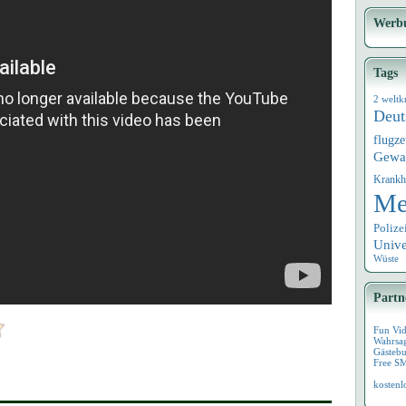
Werb
Tags
2 weltk
Deut
flugz
Gewa
Krankh
Me
Polize
Univ
Wüste
Partn
Fun Vi
Wahrsa
Gästebu
Free S
kostenl