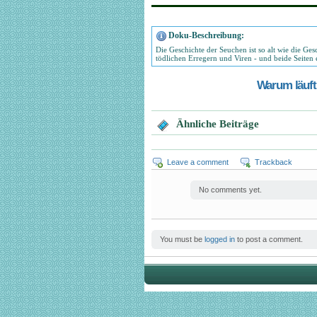
Doku-Beschreibung:
Die Geschichte der Seuchen ist so alt wie die Ge
tödlichen Erregern und Viren - und beide Seiten e
Warum läuft 
Ähnliche Beiträge
Leave a comment
Trackback
No comments yet.
You must be
logged in
to post a comment.