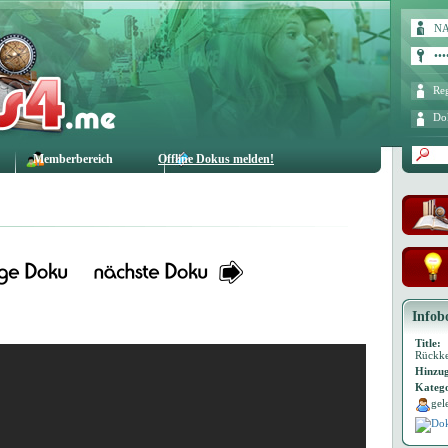
Reg
Do
Memberbereich
Offline Dokus melden!
Infob
Title:
Rückke
Hinzug
Katego
gel
Dok