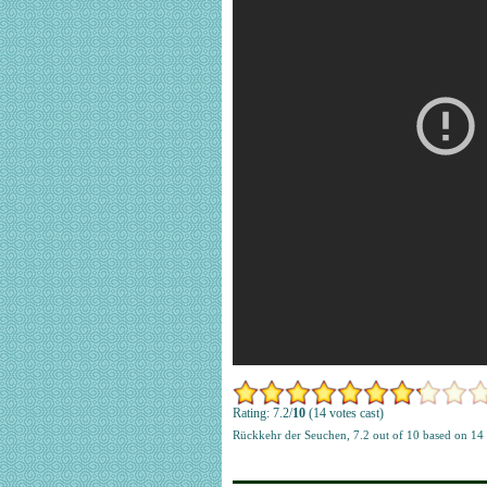
Rating: 7.2/
10
(14 votes cast)
Rückkehr der Seuchen
,
7.2
out of
10
based on
14