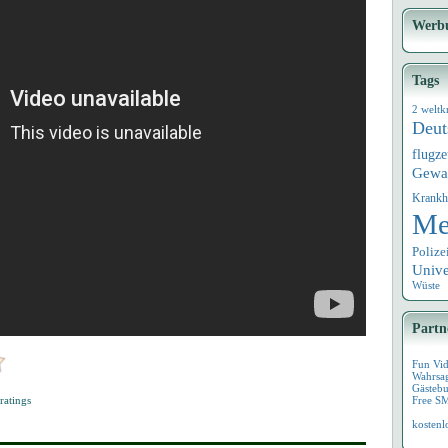
Werb
Tags
2 weltk
Deut
flugz
Gewa
Krankh
Me
Polize
Univ
Wüste
Partn
Fun Vi
Wahrsa
Gästebu
ratings
Free S
kostenl