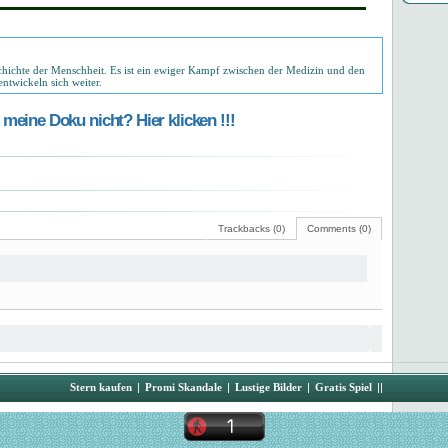
schichte der Menschheit. Es ist ein ewiger Kampf zwischen der Medizin und den
ntwickeln sich weiter.
meine Doku nicht? Hier klicken !!!
Trackbacks (0)
Comments (0)
Stern kaufen
|
Promi Skandale
|
Lustige Bilder
|
Gratis Spiel
||