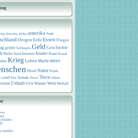
ung
amerika
rieg
abzocke
afrika
Auto
schland
Essen
Drogen
Erde
Fliegen
Geld
Geschichte
eug
gefahr
Gefängnis
lt
Internet
Kinder
Hitler
Knast
Insel
Krank
Krieg
meer
Leben
Macht
eiten
nschen
Natur
Mord
Politik
Tiere
i
Sex
Technik
töten
schiff
Terror
Urlaub
ersum
Wasser
Welt
USA
Weltall
er
deos
gen
chbilder
MS
os spielen