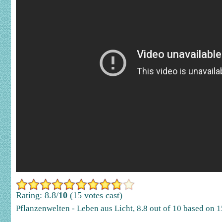
Rating: 8.8/
10
(15 votes cast)
Pflanzenwelten - Leben aus Licht
,
8.8
out of
10
based on
1