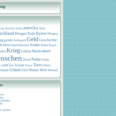
ung
amerika
rieg
abzocke
afrika
Auto
schland
Essen
Drogen
Erde
Fliegen
Geld
Geschichte
eug
gefahr
Gefängnis
lt
Internet
Kinder
Hitler
Knast
Insel
Krank
Krieg
meer
Leben
Macht
eiten
nschen
Natur
Mord
Politik
Tiere
i
Sex
Technik
töten
schiff
Terror
Urlaub
ersum
Wasser
Welt
USA
Weltall
er
deos
gen
chbilder
MS
os spielen