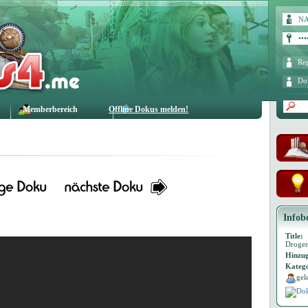
Reg
Do
Memberbereich
Offline Dokus melden!
Infob
Title:
Drogen
Hinzug
Katego
gel
Dok