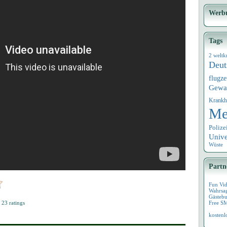
Werb
Tags
2 weltk
Deut
flugz
Gewa
Krankh
Me
Polize
Univ
Wüste
Partn
Fun Vi
Wahrsa
Gästebu
n
23
ratings
Free S
kostenl