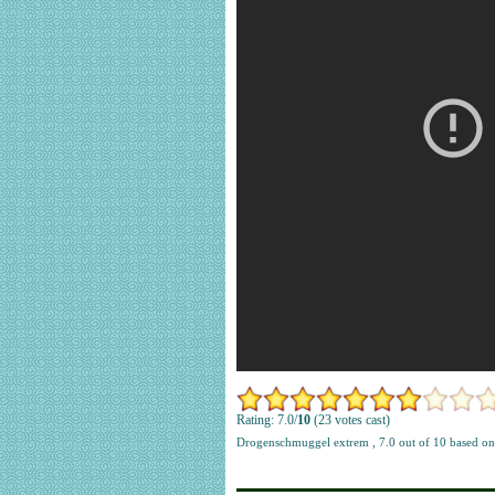
Rating: 7.0/
10
(23 votes cast)
Drogenschmuggel extrem
,
7.0
out of
10
based o