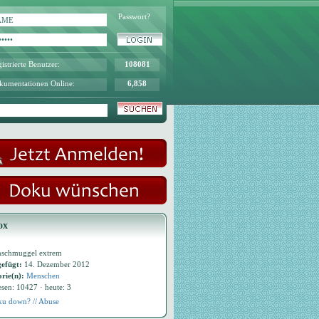
Passwort?
istrierte Benutzer:
108081
kumentationen Online:
6,858
ox
schmuggel extrem
efügt:
14. Dezember 2012
rie(n):
Menschen
esen: 10427 · heute: 3
u down? // Abuse