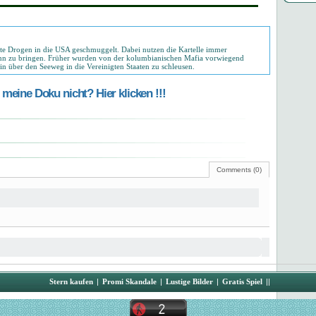
te Drogen in die USA geschmuggelt. Dabei nutzen die Kartelle immer
ann zu bringen. Früher wurden von der kolumbianischen Mafia vorwiegend
 über den Seeweg in die Vereinigten Staaten zu schleusen.
meine Doku nicht? Hier klicken !!!
Comments (0)
Stern kaufen
|
Promi Skandale
|
Lustige Bilder
|
Gratis Spiel
||