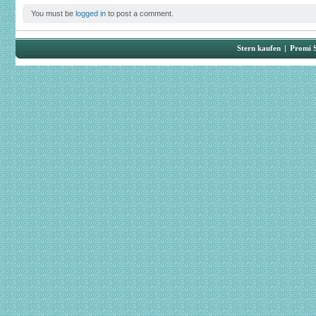
You must be
logged in
to post a comment.
Stern kaufen
|
Promi 