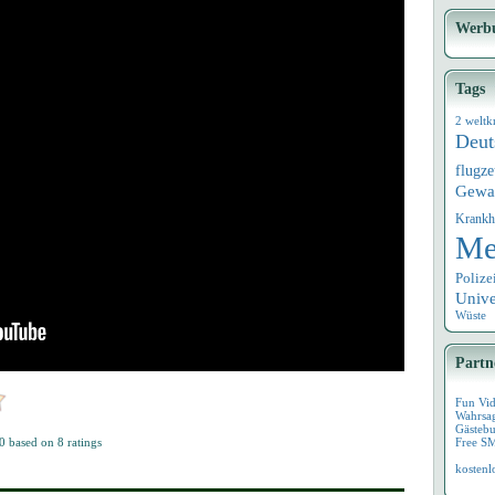
Werb
Tags
2 weltk
Deut
flugz
Gewa
Krankh
Me
Polize
Univ
Wüste
Partn
Fun Vi
Wahrsa
Gästebu
0
based on
8
ratings
Free S
kostenl