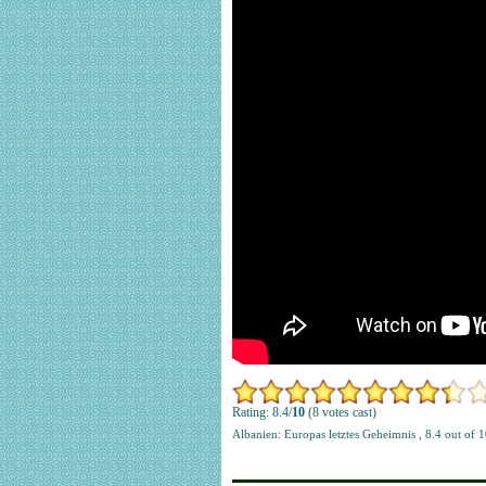
Rating: 8.4/
10
(8 votes cast)
Albanien: Europas letztes Geheimnis
,
8.4
out of
1