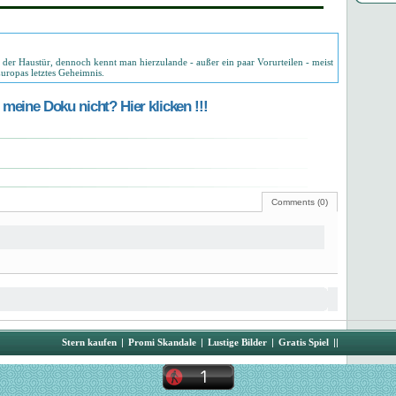
or der Haustür, dennoch kennt man hierzulande - außer ein paar Vorurteilen - meist
uropas letztes Geheimnis.
meine Doku nicht? Hier klicken !!!
Comments (0)
Stern kaufen
|
Promi Skandale
|
Lustige Bilder
|
Gratis Spiel
||