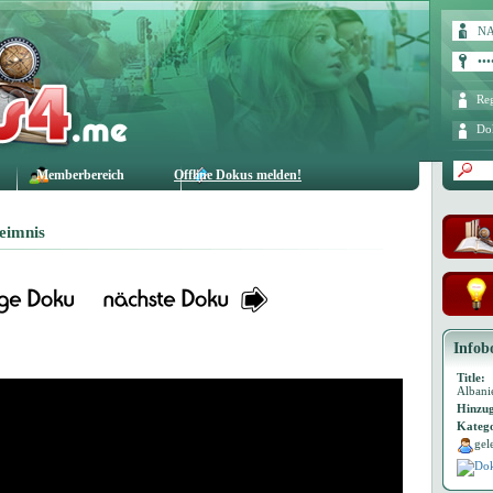
Reg
Do
Memberbereich
Offline Dokus melden!
eimnis
Infob
Title:
Albani
Hinzug
Katego
gel
Dok