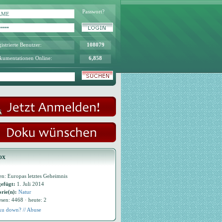
Passwort?
istrierte Benutzer:
108079
kumentationen Online:
6,858
ox
en: Europas letztes Geheimnis
efügt:
1. Juli 2014
rie(n):
Natur
esen: 4468 · heute: 2
u down? // Abuse