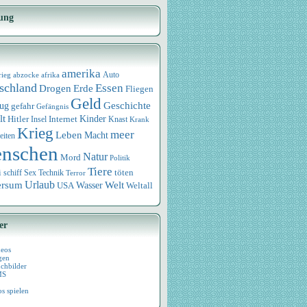
ung
amerika
rieg
abzocke
afrika
Auto
schland
Essen
Drogen
Erde
Fliegen
Geld
Geschichte
eug
gefahr
Gefängnis
lt
Internet
Kinder
Hitler
Knast
Insel
Krank
Krieg
meer
Leben
Macht
eiten
nschen
Natur
Mord
Politik
Tiere
i
Sex
Technik
töten
schiff
Terror
Urlaub
ersum
Wasser
Welt
USA
Weltall
er
deos
gen
chbilder
MS
os spielen