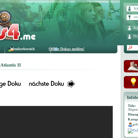
Reg
Do
Memberbereich
Offline Dokus melden!
Atlantis II
Infob
Title:
Abgeso
Hinzug
Katego
gel
Dok