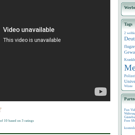
Werb
Tags
2 weltk
Deut
flugz
Gewa
Krankh
Me
Polize
Univ
Wüste
Partn
Fun Vi
Wahrsa
Gästebu
 of
10
based on
3
ratings
Free S
kostenl