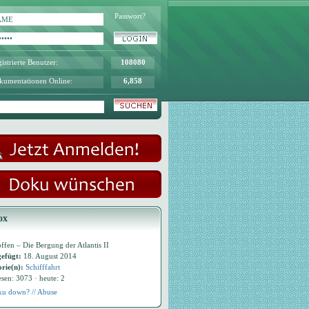
Passwort?
istrierte Benutzer:
108080
kumentationen Online:
6,858
ox
ffen – Die Bergung der Atlantis II
efügt:
18. August 2014
rie(n):
Schifffahrt
esen: 3073 · heute: 2
u down? // Abuse