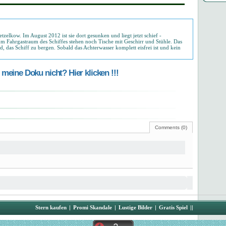
etzelkow. Im August 2012 ist sie dort gesunken und liegt jetzt schief -
 Im Fahrgastraum des Schiffes stehen noch Tische mit Geschirr und Stühle. Das
d, das Schiff zu bergen. Sobald das Achterwasser komplett eisfrei ist und kein
meine Doku nicht? Hier klicken !!!
Comments (0)
Stern kaufen
|
Promi Skandale
|
Lustige Bilder
|
Gratis Spiel
||