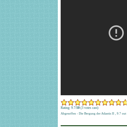
Rating: 9.7/
10
(3 votes cast)
Abgesoffen - Die Bergung der Atlantis II
,
9.7
out