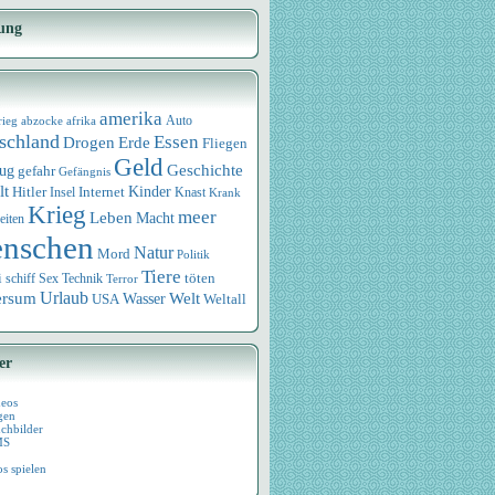
ung
amerika
rieg
abzocke
afrika
Auto
schland
Essen
Drogen
Erde
Fliegen
Geld
Geschichte
eug
gefahr
Gefängnis
lt
Internet
Kinder
Hitler
Knast
Insel
Krank
Krieg
meer
Leben
Macht
eiten
nschen
Natur
Mord
Politik
Tiere
i
Sex
Technik
töten
schiff
Terror
Urlaub
ersum
Wasser
Welt
USA
Weltall
er
deos
gen
chbilder
MS
os spielen