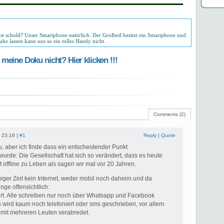
ist schuld? Unser Smartphone natürlich. Der Großteil besitzt ein Smartphone und
uhe lassen kann uns so ein tolles Handy nicht.
meine Doku nicht? Hier klicken !!!
Comments (2)
 23:16 |
#1
Reply
|
Quote
, aber ich finde dass ein entscheidender Punkt
wurde: Die Gesellschaft hat sich so verändert, dass es heute
st offline zu Leben als sagen wir mal vor 20 Jahren.
iniger Zeit kein Internet, weder mobil noch daheim und da
nge offensichtlich:
iert. Alle schreiben nur noch über Whatsapp und Facebook
 wird kaum noch telefoniert oder sms geschrieben, vor allem
mit mehreren Leuten verabredet.