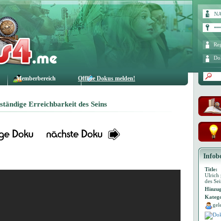
Reg
Do
Memberbereich
Offline Dokus melden!
 ständige Erreichbarkeit des Seins
Infob
Title:
Ulrich 
des Sei
Hinzug
Katego
gel
Dok