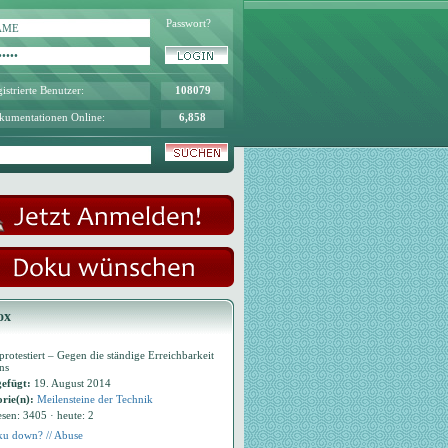
Passwort?
istrierte Benutzer:
108079
kumentationen Online:
6,858
ox
protestiert – Gegen die ständige Erreichbarkeit
ns
efügt:
19. August 2014
rie(n):
Meilensteine der Technik
esen: 3405 · heute: 2
u down? // Abuse