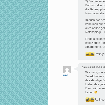
2) Die gesamte 
Bahnschalter b
die Bahnapp ha
Informationsbe
3) Auch das Arb
kann man ohne I
alles online g
Notenspiegel, T
Finde also dass
implizierten F
Smartphone.“ St
Rating:
August 21st, 2014 at
Wie wahr, wie 
war
Smartphones st
das ständige Er
Lieber das gut
Dann wird man 
Leben
Rating: