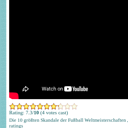
Rating: 7.3/
10
(4 votes cast)
Die 10 größten Skandale der Fußball Weltmeisterschaften
ratings