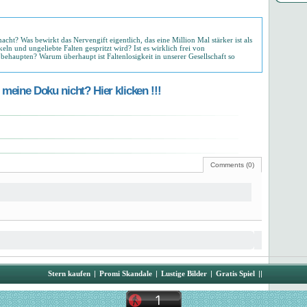
acht? Was bewirkt das Nervengift eigentlich, das eine Million Mal stärker ist als
ln und ungeliebte Falten gespritzt wird? Ist es wirklich frei von
ehaupten? Warum überhaupt ist Faltenlosigkeit in unserer Gesellschaft so
meine Doku nicht? Hier klicken !!!
Comments (0)
Stern kaufen
|
Promi Skandale
|
Lustige Bilder
|
Gratis Spiel
||