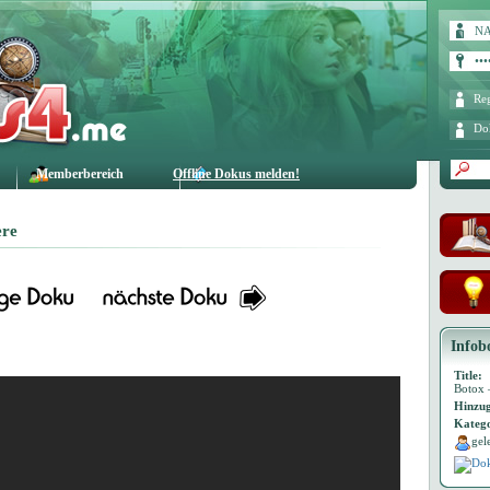
Reg
Do
Memberbereich
Offline Dokus melden!
ere
Infob
Title:
Botox 
Hinzug
Katego
gel
Dok