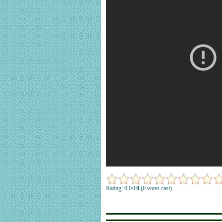
Rating: 0.0/
10
(0 votes cast)