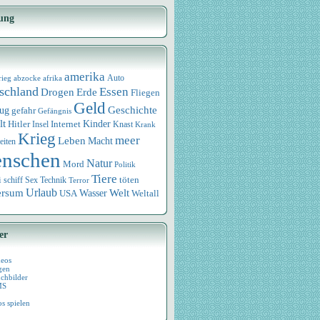
ung
amerika
rieg
abzocke
afrika
Auto
schland
Essen
Drogen
Erde
Fliegen
Geld
Geschichte
eug
gefahr
Gefängnis
lt
Internet
Kinder
Hitler
Knast
Insel
Krank
Krieg
meer
Leben
Macht
eiten
nschen
Natur
Mord
Politik
Tiere
i
Sex
Technik
töten
schiff
Terror
Urlaub
ersum
Wasser
Welt
USA
Weltall
er
deos
gen
chbilder
MS
os spielen