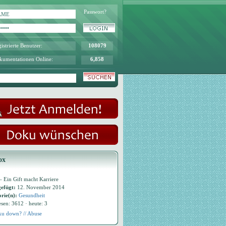
Passwort?
istrierte Benutzer:
108079
kumentationen Online:
6,858
ox
– Ein Gift macht Karriere
efügt:
12. November 2014
rie(n):
Gesundheit
esen: 3612 · heute: 3
u down? // Abuse