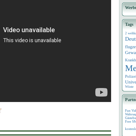
Werb
Tags
2 weltk
Deut
flugz
Gewa
Krankh
Me
Polize
Univ
Wüste
Partn
Fun Vi
Wahrsa
Gästebu
Free S
kostenl