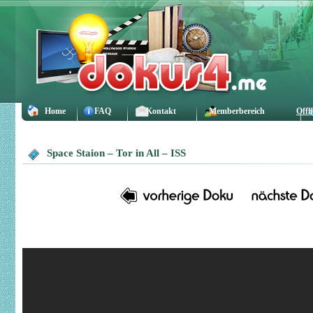
Home
FAQ
Kontakt
Memberbereich
Offl
Space Staion – Tor in All – ISS