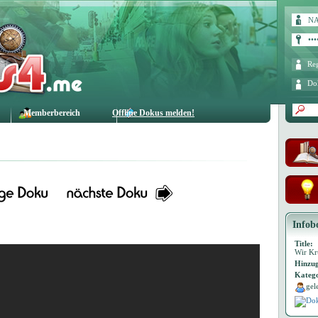
Reg
Do
Memberbereich
Offline Dokus melden!
Infob
Title:
Wir Kr
Hinzug
Katego
gel
Dok