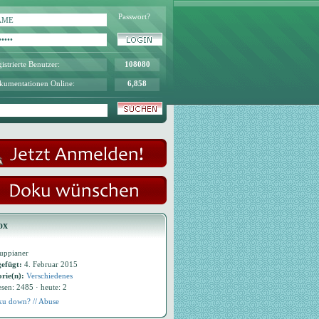
Passwort?
istrierte Benutzer:
108080
kumentationen Online:
6,858
ox
uppianer
efügt:
4. Februar 2015
rie(n):
Verschiedenes
esen: 2485 · heute: 2
u down? // Abuse