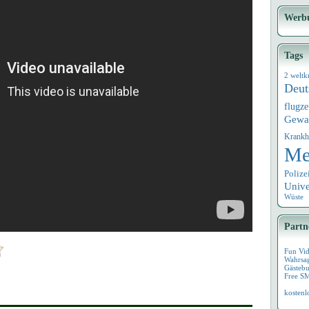
Werb
Tags
2 weltk
Deut
flugz
Gewa
Krankh
Me
Polize
Univ
Wüste
Partn
Fun Vi
Wahrsa
Gästebu
Free S
kostenl