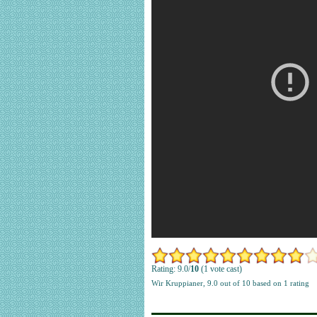
Rating: 9.0/
10
(1 vote cast)
Wir Kruppianer
,
9.0
out of
10
based on
1
rating