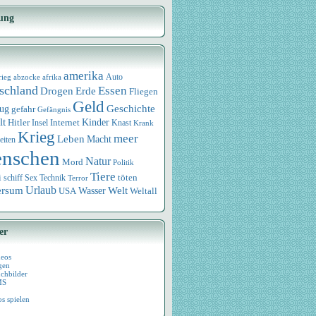
ung
amerika
rieg
abzocke
afrika
Auto
schland
Essen
Drogen
Erde
Fliegen
Geld
Geschichte
eug
gefahr
Gefängnis
lt
Internet
Kinder
Hitler
Knast
Insel
Krank
Krieg
meer
Leben
Macht
eiten
nschen
Natur
Mord
Politik
Tiere
i
Sex
Technik
töten
schiff
Terror
Urlaub
ersum
Wasser
Welt
USA
Weltall
er
deos
gen
chbilder
MS
os spielen