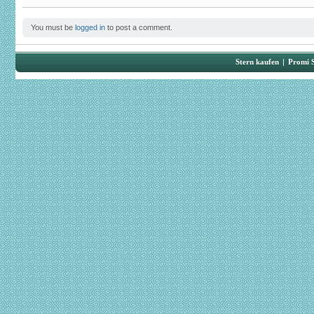
You must be
logged in
to post a comment.
Stern kaufen
|
Promi 