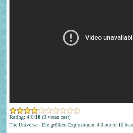
Rating: 4.0/
10
(3 votes cast)
The Universe - Die größten Explosionen
,
4.0
out of
10
bas