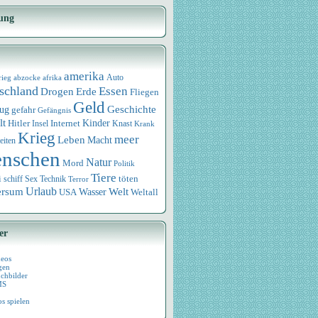
ung
amerika
rieg
abzocke
afrika
Auto
schland
Essen
Drogen
Erde
Fliegen
Geld
Geschichte
eug
gefahr
Gefängnis
lt
Internet
Kinder
Hitler
Knast
Insel
Krank
Krieg
meer
Leben
Macht
eiten
nschen
Natur
Mord
Politik
Tiere
i
Sex
Technik
töten
schiff
Terror
Urlaub
ersum
Wasser
Welt
USA
Weltall
er
deos
gen
chbilder
MS
os spielen