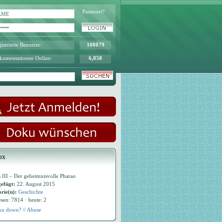
Passwort?
istrierte Benutzer:
108079
kumentationen Online:
6,858
ox
 III – Der geheimnisvolle Pharao
efügt:
22. August 2015
rie(n):
Geschichte
esen: 7814 · heute: 2
u down? // Abuse