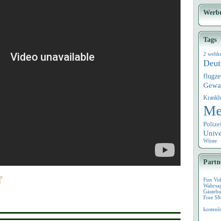
Werb
Tags
2 weltk
Deut
flugz
Gewa
Krankh
Me
Polize
Univ
Wüste
Partn
Fun Vi
Wahrsa
Gästebu
Free S
kostenl