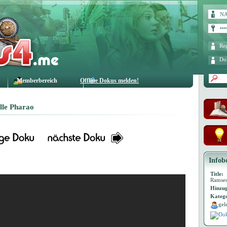
Reg
Do
Memberbereich
Offline Dokus melden!
lle Pharao
Infob
Title:
Ramses
Hinzug
Katego
gel
Dok