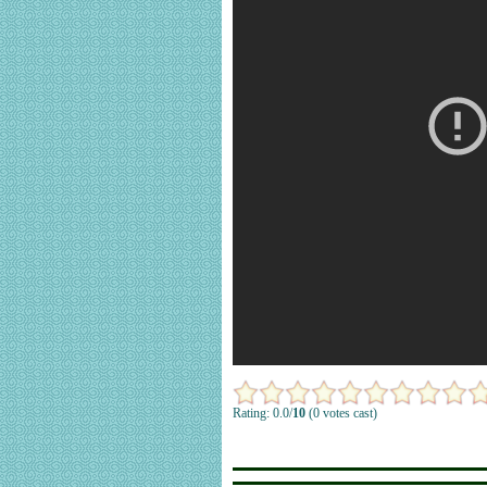
Rating: 0.0/
10
(0 votes cast)