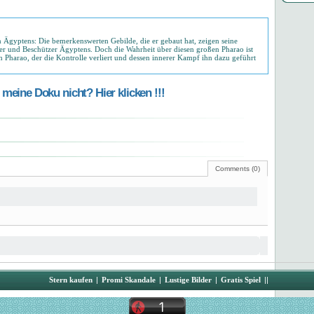
en Ägyptens: Die bemerkenswerten Gebilde, die er gebaut hat, zeigen seine
eger und Beschützer Ägyptens. Doch die Wahrheit über diesen großen Pharao ist
n Pharao, der die Kontrolle verliert und dessen innerer Kampf ihn dazu geführt
meine Doku nicht? Hier klicken !!!
Comments (0)
Stern kaufen
|
Promi Skandale
|
Lustige Bilder
|
Gratis Spiel
||