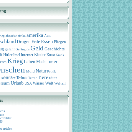
ung
amerika
rieg
abzocke
afrika
Auto
schland
Essen
Drogen
Erde
Fliegen
Geld
Geschichte
eug
gefahr
Gefängnis
lt
Internet
Kinder
Hitler
Knast
Insel
Krank
Krieg
meer
Leben
Macht
eiten
nschen
Natur
Mord
Politik
Tiere
i
Sex
Technik
töten
schiff
Terror
Urlaub
ersum
Wasser
Welt
USA
Weltall
er
deos
gen
chbilder
MS
os spielen