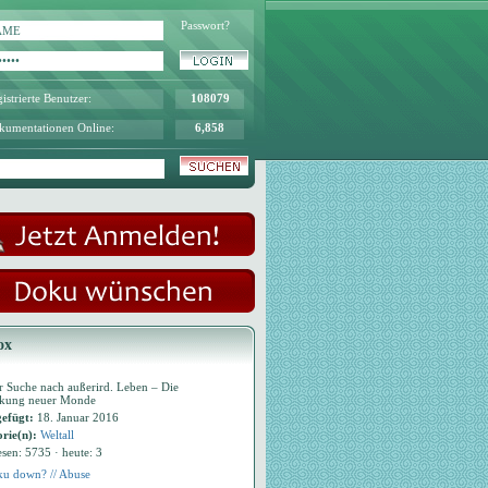
Passwort?
istrierte Benutzer:
108079
kumentationen Online:
6,858
ox
r Suche nach außerird. Leben – Die
kung neuer Monde
efügt:
18. Januar 2016
rie(n):
Weltall
esen: 5735 · heute: 3
u down? // Abuse