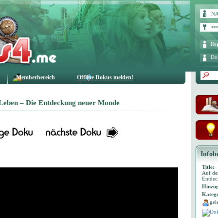
Reg
Do
Memberbereich
Offline Dokus melden!
 Leben – Die Entdeckung neuer Monde
Infob
Title:
Auf de
Entdec
Hinzug
Katego
gel
Dok