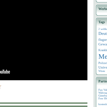
Werb
Tags
2 weltk
Deut
flugz
Gewa
Krankh
Me
Polize
Univ
Wüste
Partn
Fun Vi
Wahrsa
Gästebu
Free S
kostenl