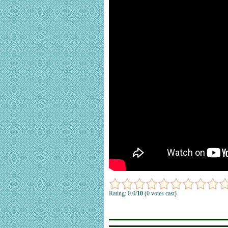
Rating: 0.0/
10
(0 votes cast)