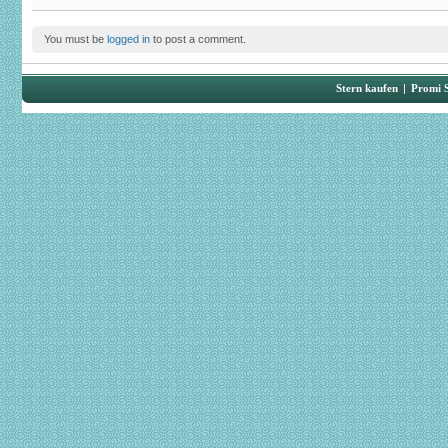
You must be
logged in
to post a comment.
Stern kaufen
|
Promi 