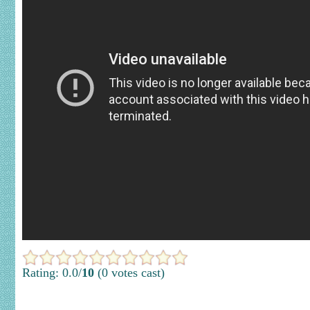
Rating: 0.0/
10
(0 votes cast)