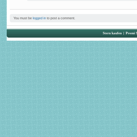
You must be
logged in
to post a comment.
Stern kaufen
|
Promi 