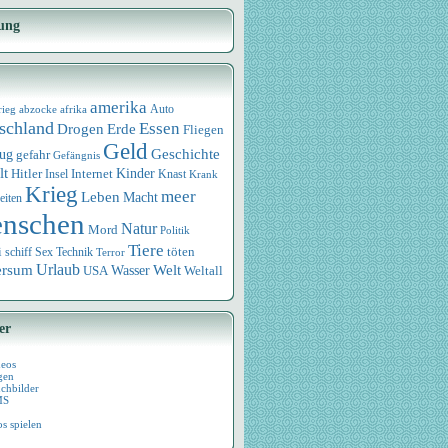
ung
amerika
rieg
abzocke
afrika
Auto
schland
Essen
Drogen
Erde
Fliegen
Geld
Geschichte
eug
gefahr
Gefängnis
lt
Internet
Kinder
Hitler
Knast
Insel
Krank
Krieg
meer
Leben
Macht
eiten
nschen
Natur
Mord
Politik
Tiere
i
Sex
Technik
töten
schiff
Terror
Urlaub
ersum
Wasser
Welt
USA
Weltall
er
deos
gen
chbilder
MS
os spielen