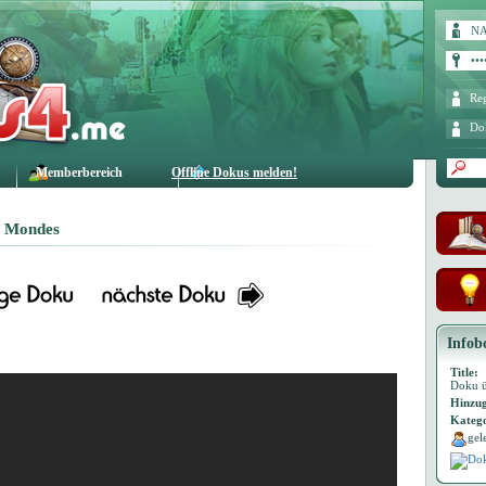
Reg
Do
Memberbereich
Offline Dokus melden!
es Mondes
Infob
Title:
Doku ü
Hinzug
Katego
gel
Dok