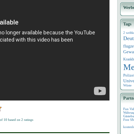
Werb
Tags
2 weltk
Deut
flugz
Gewa
Krankh
Me
Polize
Univ
Wüste
Partn
Fun Vi
Wahrsa
Gästebu
 of
10
based on
2
ratings
Free S
kostenl