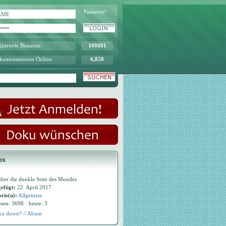
Passwort?
istrierte Benutzer:
108081
kumentationen Online:
6,858
ox
ber die dunkle Seite des Mondes
efügt:
22. April 2017
rie(n):
Allgemein
esen: 3698 · heute: 3
u down? // Abuse