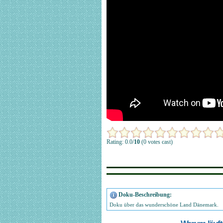
Rating: 0.0/
10
(0 votes cast)
Doku-Beschreibung:
Doku über das wunderschöne Land Dänemark.