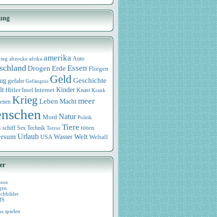
ung
amerika
rieg
abzocke
afrika
Auto
schland
Essen
Drogen
Erde
Fliegen
Geld
Geschichte
eug
gefahr
Gefängnis
lt
Internet
Kinder
Hitler
Knast
Insel
Krank
Krieg
meer
Leben
Macht
eiten
nschen
Natur
Mord
Politik
Tiere
i
Sex
Technik
töten
schiff
Terror
Urlaub
ersum
Wasser
Welt
USA
Weltall
er
deos
gen
chbilder
MS
os spielen