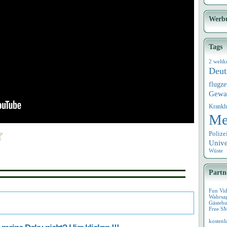
Werb
Tags
2 weltk
Deut
flugz
Gewa
Krankh
Me
Polize
Univ
Wüste
Partn
Fun Vi
Wahrsa
Gästebu
Free S
kostenl