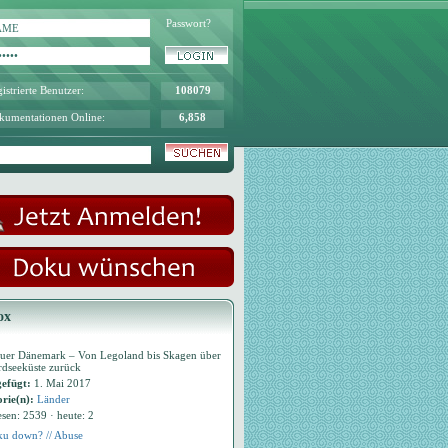
Passwort?
istrierte Benutzer:
108079
kumentationen Online:
6,858
ox
uer Dänemark – Von Legoland bis Skagen über
rdseeküste zurück
efügt:
1. Mai 2017
rie(n):
Länder
esen: 2539 · heute: 2
u down? // Abuse