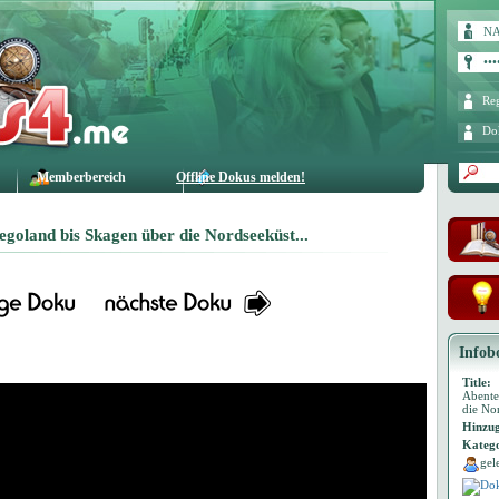
Reg
Do
Memberbereich
Offline Dokus melden!
oland bis Skagen über die Nordseeküst...
Infob
Title:
Abente
die No
Hinzug
Katego
gel
Dok