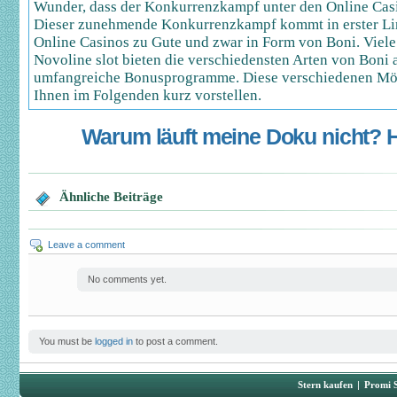
Wunder, dass der Konkurrenzkampf unter den Online Casi
Dieser zunehmende Konkurrenzkampf kommt in erster Lin
Online Casinos zu Gute und zwar in Form von Boni. Viele
Novoline slot bieten die verschiedensten Arten von Boni 
umfangreiche Bonusprogramme. Diese verschiedenen Mög
Ihnen im Folgenden kurz vorstellen.
Warum läuft meine Doku nicht? Hi
Ähnliche Beiträge
Leave a comment
No comments yet.
You must be
logged in
to post a comment.
Stern kaufen
|
Promi 