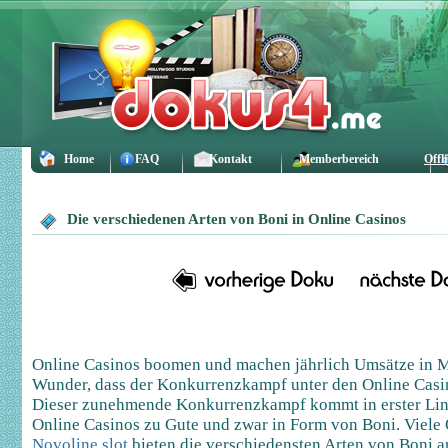
Home
FAQ
Kontakt
Memberbereich
Offl
Die verschiedenen Arten von Boni in Online Casinos
Online Casinos boomen und machen jährlich Umsätze in M
Wunder, dass der Konkurrenzkampf unter den Online Casin
Dieser zunehmende Konkurrenzkampf kommt in erster Lini
Online Casinos zu Gute und zwar in Form von Boni. Viele 
Novoline slot
bieten die verschiedensten Arten von Boni a