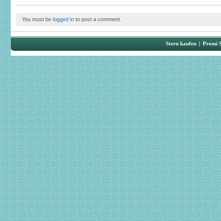
You must be
logged in
to post a comment.
Stern kaufen
|
Promi 