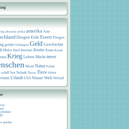
ung
amerika
rieg
abzocke
afrika
Auto
schland
Essen
Drogen
Erde
Fliegen
Geld
Geschichte
eug
gefahr
Gefängnis
lt
Internet
Kinder
Hitler
Knast
Insel
Krank
Krieg
meer
Leben
Macht
eiten
nschen
Natur
Mord
Politik
Tiere
i
Sex
Technik
töten
schiff
Terror
Urlaub
ersum
Wasser
Welt
USA
Weltall
er
deos
gen
chbilder
MS
os spielen