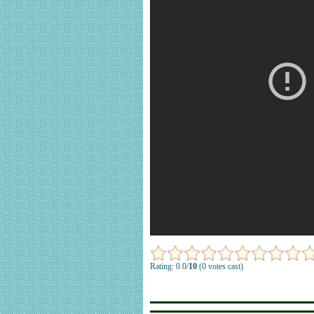
Rating: 0.0/
10
(0 votes cast)