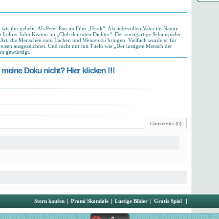
wir ihn geliebt. Als Peter Pan im Film „Hook“. Als liebevollen Vater im Nanny-
 Lehrer John Keaton im „Club der toten Dichter“. Der einzigartige Schauspieler
en Art, die Menschen zum Lachen und Weinen zu bringen. Vielfach wurde er für
eisen ausgezeichnet. Und nicht nur mit Titeln wie „Der lustigste Mensch der
len gewürdigt.
meine Doku nicht? Hier klicken !!!
Comments (0)
Stern kaufen
|
Promi Skandale
|
Lustige Bilder
|
Gratis Spiel
||