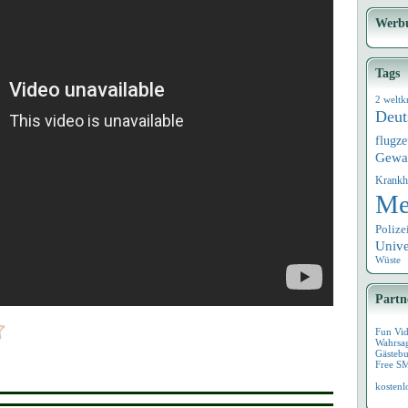
Werb
Tags
2 weltk
Deut
flugz
Gewa
Krankh
Me
Polize
Univ
Wüste
Partn
Fun Vi
Wahrsa
Gästebu
Free S
kostenl