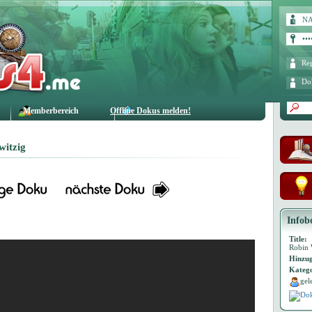
Reg
Do
Memberbereich
Offline Dokus melden!
witzig
Infob
Title:
Robin W
Hinzug
Katego
gel
Dok