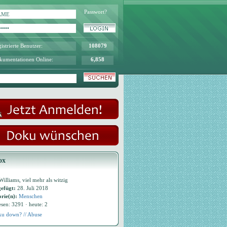
Passwort?
istrierte Benutzer:
108079
kumentationen Online:
6,858
ox
illiams, viel mehr als witzig
efügt:
28. Juli 2018
rie(n):
Menschen
esen: 3291 · heute: 2
u down? // Abuse