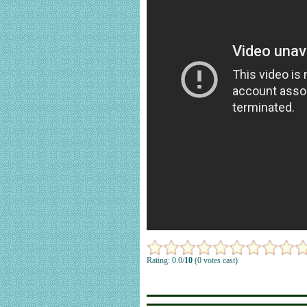
Rating: 0.0/
10
(0 votes cast)