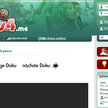
Reg
Do
Memberbereich
Offline Dokus melden!
Hypnose
Infob
Title:
Die wu
Hinzug
Katego
gel
Dok