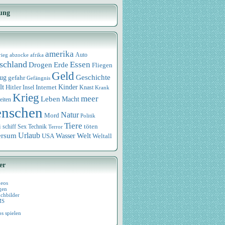
ung
amerika
rieg
abzocke
afrika
Auto
schland
Essen
Drogen
Erde
Fliegen
Geld
Geschichte
eug
gefahr
Gefängnis
lt
Internet
Kinder
Hitler
Knast
Insel
Krank
Krieg
meer
Leben
Macht
eiten
nschen
Natur
Mord
Politik
Tiere
i
Sex
Technik
töten
schiff
Terror
Urlaub
ersum
Wasser
Welt
USA
Weltall
er
deos
gen
chbilder
MS
os spielen