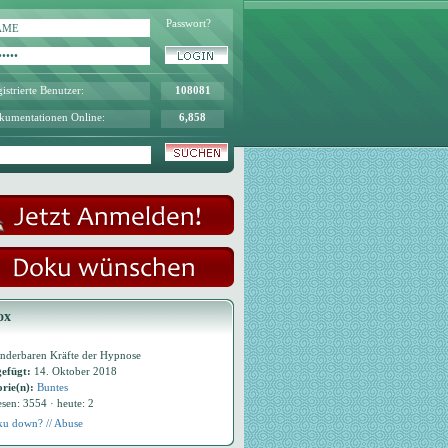
Passwort?
istrierte Benutzer:
108081
kumentationen Online:
6,858
ox
nderbaren Kräfte der Hypnose
efügt:
14. Oktober 2018
rie(n):
Buntes
esen: 3554 · heute: 2
u down? // Abuse