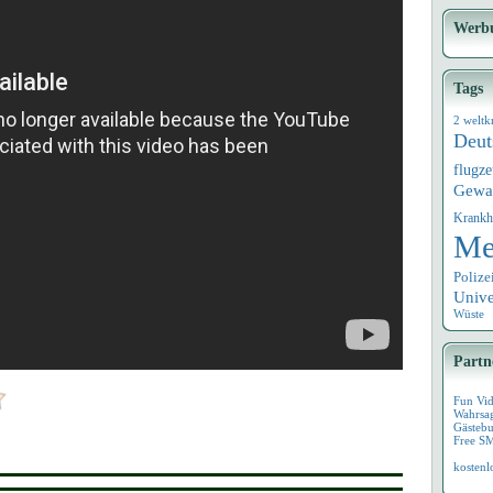
Werb
Tags
2 weltk
Deut
flugz
Gewa
Krankh
Me
Polize
Univ
Wüste
Partn
Fun Vi
Wahrsa
Gästebu
Free S
kostenl