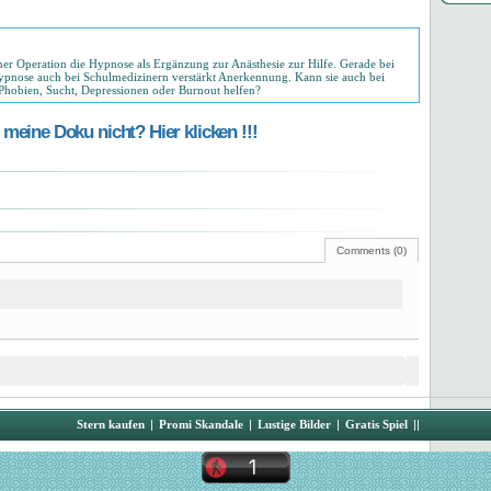
r Operation die Hypnose als Ergänzung zur Anästhesie zur Hilfe. Gerade bei
nose auch bei Schulmedizinern verstärkt Anerkennung. Kann sie auch bei
Phobien, Sucht, Depressionen oder Burnout helfen?
meine Doku nicht? Hier klicken !!!
Comments (0)
Stern kaufen
|
Promi Skandale
|
Lustige Bilder
|
Gratis Spiel
||