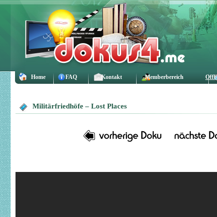
Home
FAQ
Kontakt
Memberbereich
Offl
Militärfriedhöfe – Lost Places