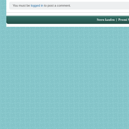
You must be
logged in
to post a comment.
Stern kaufen
|
Promi 