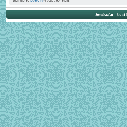
You must be
logged in
to post a comment.
Stern kaufen
|
Promi 