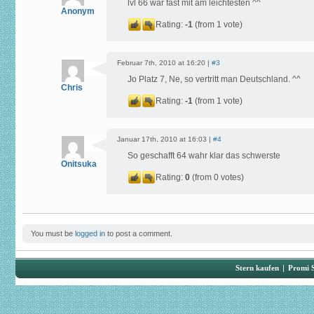
lvl 66 war fast mit am leichtesten ^^
Anonym
Rating:
-1
(from 1 vote)
Februar 7th, 2010 at 16:20 |
#3
Jo Platz 7, Ne, so vertritt man Deutschland. ^^
Chris
Rating:
-1
(from 1 vote)
Januar 17th, 2010 at 16:03 |
#4
So geschafft 64 wahr klar das schwerste
Onitsuka
Rating:
0
(from 0 votes)
You must be
logged in
to post a comment.
Stern kaufen
|
Promi 