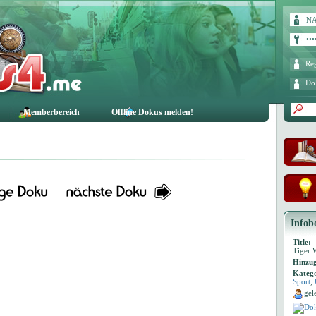
Reg
Do
Memberbereich
Offline Dokus melden!
Infob
Title:
Tiger 
Hinzug
Katego
Sport
,
gel
Dok