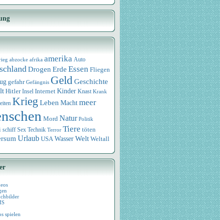
ung
amerika
rieg
abzocke
afrika
Auto
schland
Essen
Drogen
Erde
Fliegen
Geld
Geschichte
eug
gefahr
Gefängnis
lt
Internet
Kinder
Hitler
Knast
Insel
Krank
Krieg
meer
Leben
Macht
eiten
nschen
Natur
Mord
Politik
Tiere
i
Sex
Technik
töten
schiff
Terror
Urlaub
ersum
Wasser
Welt
USA
Weltall
er
deos
gen
chbilder
MS
os spielen