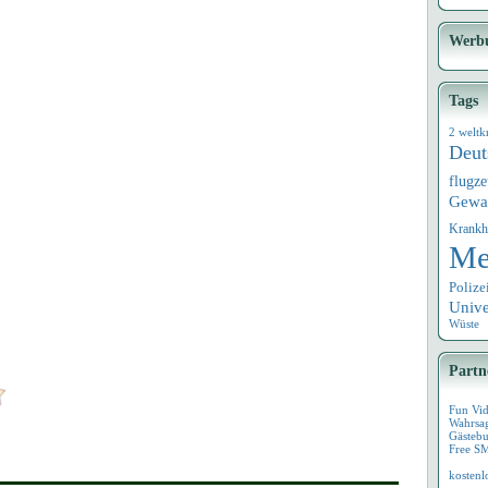
Werb
Tags
2 weltk
Deut
flugz
Gewa
Krankh
Me
Polize
Univ
Wüste
Partn
Fun Vi
Wahrsa
Gästebu
Free S
kostenl