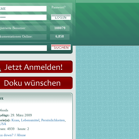
Passwort?
istrierte Benutzer:
108079
kumentationen Online:
6,858
ox
Woods
efügt:
29. März 2009
rie(n):
Krass
,
Lebensmittel
,
Persönlichkeiten
,
USA
esen: 4939 · heute: 2
u down? // Abuse