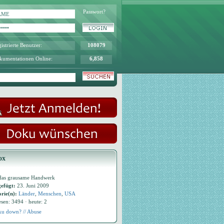
Passwort?
istrierte Benutzer:
108079
kumentationen Online:
6,858
ox
 das grausame Handwerk
efügt:
23. Juni 2009
rie(n):
Länder
,
Menschen
,
USA
esen: 3494 · heute: 2
u down? // Abuse