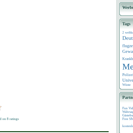
Werb
Tags
2 weltk
Deut
flugz
Gewa
Krankh
Me
Polize
Univ
Wüste
Partn
Fun Vi
Wahrsa
Gästebu
d on
8
ratings
Free S
kostenl