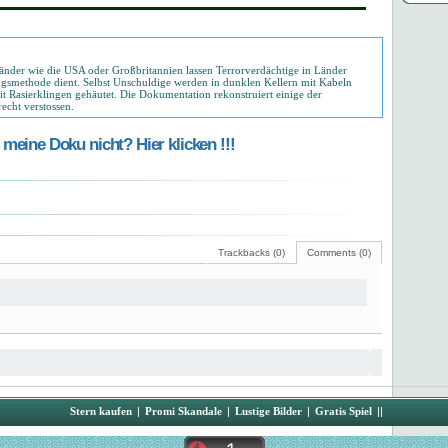
. Länder wie die USA oder Großbritannien lassen Terrorverdächtige in Länder
lungsmethode dient. Selbst Unschuldige werden in dunklen Kellern mit Kabeln
it Rasierklingen gehäutet. Die Dokumentation rekonstruiert einige der
echt verstossen.
meine Doku nicht? Hier klicken !!!
Trackbacks (0)
Comments (0)
Stern kaufen
|
Promi Skandale
|
Lustige Bilder
|
Gratis Spiel
||