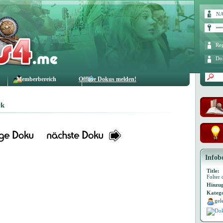
Reg
Do
Memberbereich
Offline Dokus melden!
rk
Infob
Title:
Folter
Hinzug
Katego
gel
Dok