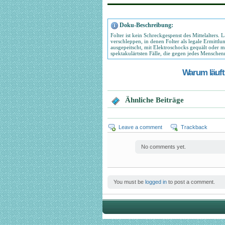
Doku-Beschreibung:
Folter ist kein Schreckgespenst des Mittelalters
verschleppen, in denen Folter als legale Ermitt
ausgepeitscht, mit Elektroschocks gequält oder m
spektakulärtsten Fälle, die gegen jedes Menschenr
Warum läuft 
Ähnliche Beiträge
Leave a comment
Trackback
No comments yet.
You must be
logged in
to post a comment.