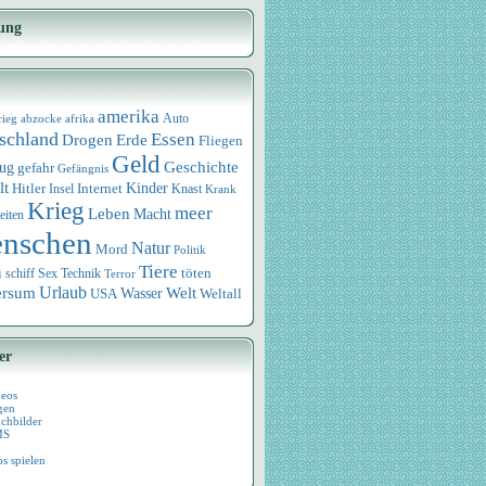
ung
amerika
rieg
abzocke
afrika
Auto
schland
Essen
Drogen
Erde
Fliegen
Geld
Geschichte
eug
gefahr
Gefängnis
lt
Internet
Kinder
Hitler
Knast
Insel
Krank
Krieg
meer
Leben
Macht
eiten
nschen
Natur
Mord
Politik
Tiere
i
Sex
Technik
töten
schiff
Terror
Urlaub
ersum
Wasser
Welt
USA
Weltall
er
deos
gen
chbilder
MS
os spielen