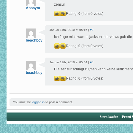
zensur
Anonym
Rating:
0
(from 0 votes)
Januar 11th, 2010 at 05:46 |
#2
Ich frage mich warum jackson interviews gab di
beachboy
Rating:
0
(from 0 votes)
Januar 11th, 2010 at 05:44 |
#3
Die sensur schlägt zu,man kann keine kritik meh
beachboy
Rating:
0
(from 0 votes)
You must be
logged in
to post a comment.
Stern kaufen
|
Promi 